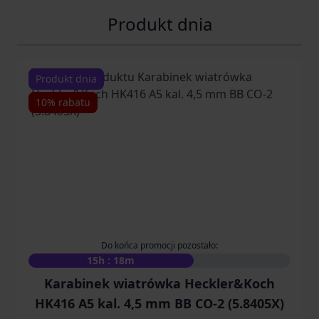
Produkt dnia
Navigating through the elements of the carousel is possib
Press to skip carousel
Press to go to carousel navigation
Produkt dnia
10% rabatu
Do końca promocji pozostało:
15h : 18m
Karabinek wiatrówka Heckler&Koch
HK416 A5 kal. 4,5 mm BB CO-2 (5.8405X)