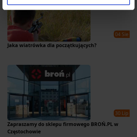
04 Sie
Jaka wiatrówka dla początkujących?
30 Lip
Zapraszamy do sklepu firmowego BROŃ.PL w
Częstochowie