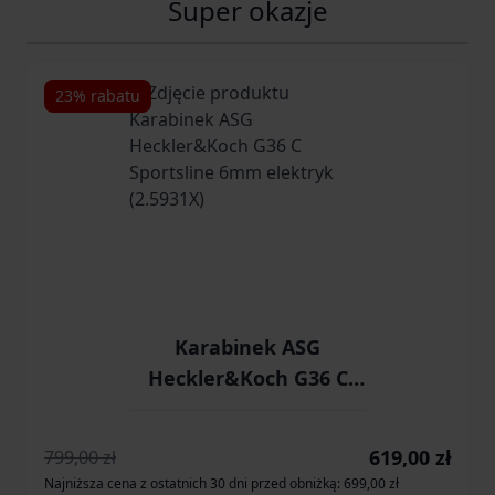
Super okazje
Navigating through the elements of the carousel is possib
Press to skip carousel
Press to go to carousel navigation
23% rabatu
Karabinek ASG
Heckler&Koch G36 C
Sportsline 6mm
elektryk (2.5931X)
Cena promocyjn
619,00 zł
799,00 zł
Najniższa cena z ostatnich 30 dni przed obniżką: 699,00 zł