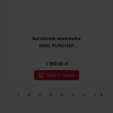
Karabinek wiatrówka
KRAL PUNCHER
MORTAL PCP polimer
5,5 mm ekp<17J
1 990,00 zł
Dodaj do koszyka