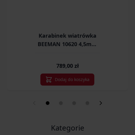
Karabinek wiatrówka
BEEMAN 10620 4,5mm
spr. 1-strzał z lunetą
6x40 drewno do17J (B-
789,00 zł
10620)
Dodaj do koszyka
Kategorie