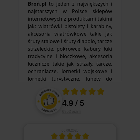
Broń.p
l
to jeden z największych i
najstarszych w Polsce sklepów
internetowych z produktami takimi
jak: wiatrówki pistolety i karabiny,
akcesoria wiatrówkowe takie jak
śruty stalowe i śruty diabolo, tarcze
strzeleckie, pokrowce, kabury, łuki
tradycyjne i bloczkowe, akcesoria
łucznicze takie jak strzały, tarcze,
ochraniacze, lornetki wojskowe i
lornetki turystyczne, lunety do
wiatrówek, lunety myśliwskie,
Ocena średnia 4.9 na 5
celowniki, noktowizory, termowizja,
5
4.9
/
dalmierze, teleskopy do obserwacji
Oceny i opinie klientów
gwiazd i planet, pistolety, karabiny i
6952
opinii
strzelby Air Soft Gun ASG, sprzęt
survivalowy i turystyczny: plecaki,
05.08.2026
termosy, kubki termiczne,
krzesiwa, zestawy survivalowe,