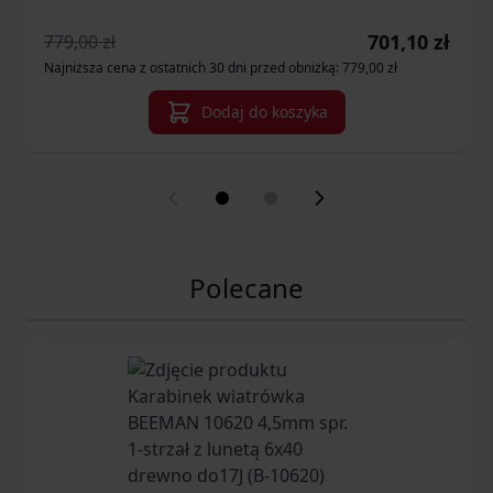
Cena promocyjn
701,10 zł
779,00 zł
Najniższa cena z ostatnich 30 dni przed obniżką: 779,00 zł
Dodaj do koszyka
Polecane
Navigating through the elements of the carousel is possib
Press to skip carousel
Press to go to carousel navigation