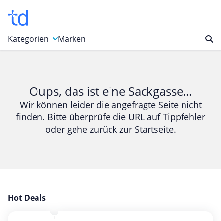
Kategorien
Marken
Auto, Motorrad & Werkzeuge
Blumen & Geschenke
Oups, das ist eine Sackgasse...
Bücher & Magazine
Wir können leider die angefragte Seite nicht
finden. Bitte überprüfe die URL auf Tippfehler
Computer & Elektronik
oder gehe zurück zur Startseite.
Entertainment & Media
Essen & Trinken
Foto, Druck & Büro
Gaming & Spielzeug
Garten, Haushalt & Tiere
Hot Deals
Gesundheit & Beauty