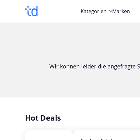
Kategorien
Marken
Auto, Motorrad & Werkz
Blumen & Geschenke
Bücher & Magazine
Wir können leider die angefragte S
Computer & Elektronik
Entertainment & Media
Essen & Trinken
Foto, Druck & Büro
Hot Deals