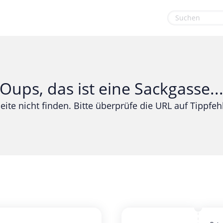
euge
Gaming & Spielzeug
Sport & Freizeit
Garten, Haushalt & Tiere
Urlaub & Reise
Oups, das ist eine Sackgasse..
Gesundheit & Beauty
eite nicht finden. Bitte überprüfe die URL auf Tippfehl
Mobilfunk & Internet
Mode & Accessoires
Shopping
Sonstiges