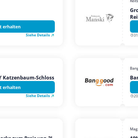
Reit
Gro
Rei
t erhalten
Siehe Details
31
Ban
TY Katzenbaum-Schloss
Ba
t erhalten
Siehe Details
20
Magi