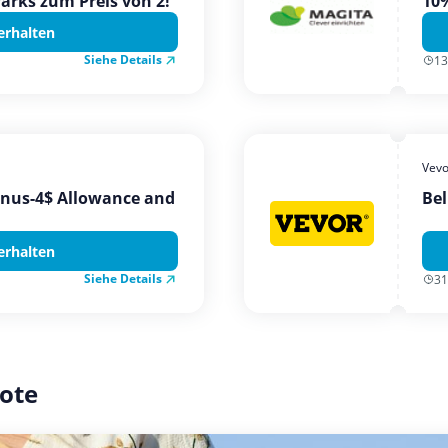
Parks zum Preis von 2!
10%
erhalten
Siehe Details
13
Vevo
onus-4$ Allowance and
Bel
erhalten
Siehe Details
31
ote