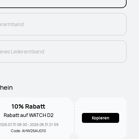
erarmband
anes Lederarmband
hein
10% Rabatt
Rabatt auf WATCH D2
Kopieren
2026.07.31 08:00 - 2026.08.31 21:59
Code: AHW26AUG10