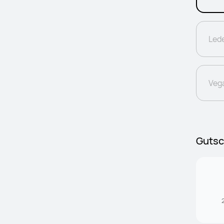
Led
Veg
Gutsc