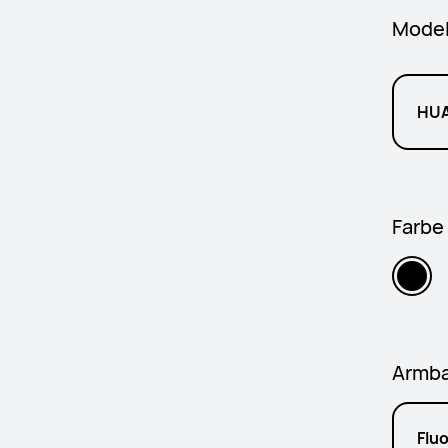
Model
HUA
Farbe
Armba
Flu