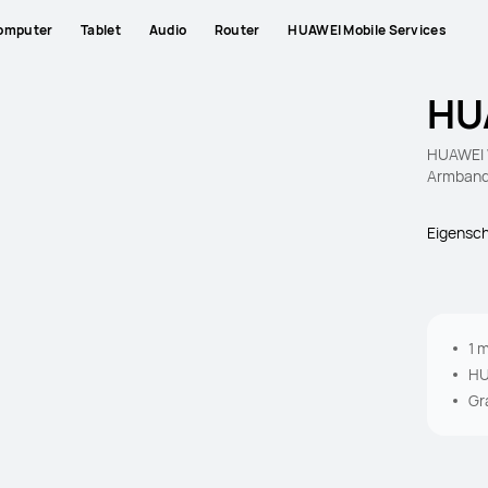
omputer
Tablet
Audio
Router
HUAWEI Mobile Services
HU
HUAWEI 
Armban
Eigensc
1 
HU
au
Gr