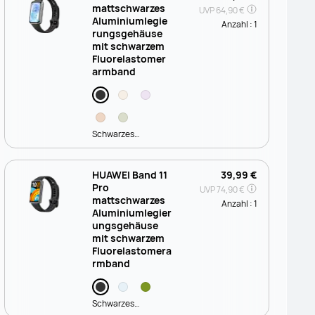
mattschwarzes
UVP
64,90 €
Aluminiumlegie
Anzahl :
1
rungsgehäuse
mit schwarzem
Fluorelastomer
armband
Schwarzes
Fluorelastomer
HUAWEI Band 11
39,99 €
Pro
UVP
74,90 €
mattschwarzes
Anzahl :
1
Aluminiumlegier
ungsgehäuse
mit schwarzem
Fluorelastomera
rmband
Schwarzes
Fluorelastomer