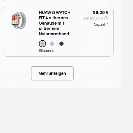
HUAWEI WATCH
99,00 €
FIT 4 silbernes
UVP
169,00 €
Gehäuse mit
Anzahl :
1
silbernem
Nylonarmband
Silbernes
Nylonarmband-
online exklusiver
Mehr anzeigen