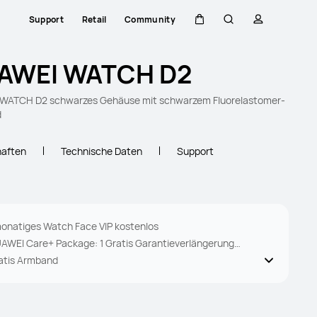
Support
Retail
Community
Warenkorb
Suche
profil
AWEI WATCH D2
WATCH D2 schwarzes Gehäuse mit schwarzem Fluorelastomer-
d
haften
Technische Daten
Support
monatiges Watch Face VIP kostenlos
AWEI Care+ Package: 1 Gratis Garantieverlängerung
f 3 Jahre.
atis Armband