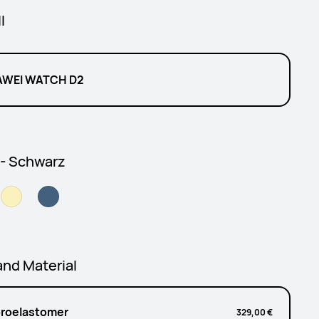
l
WEI WATCH D2
 - Schwarz
nd Material
oroelastomer
329,00 €