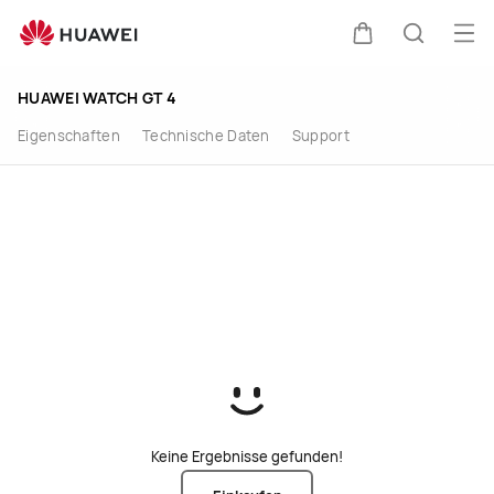
HUAWEI
Men
WATCH
Warenkorb
Suche
HUAWEI WATCH GT 4
GT
Eigenschaften
Technische Daten
Support
4
im
HUAWEI
Store
kaufen
Keine Ergebnisse gefunden!