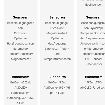
Bedingungen
Sensoren
Sensoren
Sensoren
Beschleunigungssen
Beschleunigungs/ 
Beschleunigungsm
sor/

Gyroskop/ 
ser/ Gyroskop/ 
Gyroskop/

Magnetometer/  
Kompass/ Optische
Optischer 
Optische 
Herzfrequenzsensor
Herzfrequenzsensor/

Herzfrequenz/ 
Umgebungslichtse
Barometer/

Barometer/ Tiefen- 
or/ Barometer/ 
Temperatursensor/

und 
Temperatursensor/
Magnetometer
Temperatursensoren
EKG-Sensor/ 
Tiefensensor
Bildschirm
Bildschirm
Bildschirm
Größe: 1,43 Zoll, 
Größe: 1,5 Zoll

1,5 Zoll LTPO-
AMOLED-
Auflösung: 466 x 466 
AMOLED-Farbdispl
Farbbildschirm

px , PPI: 311
Auflösung: 466 × 466, 
PPI 326