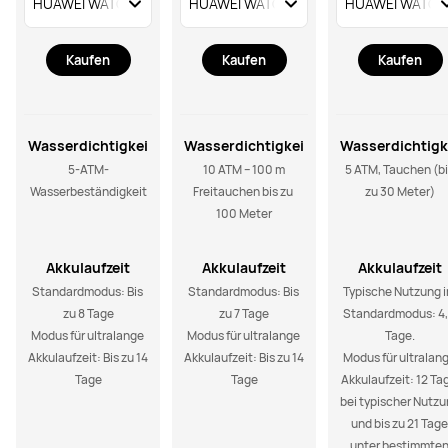
Kaufen
Kaufen
Kaufen
Wasserdichtigkei
Wasserdichtigkei
Wasserdichtigk
t
t
t
5-ATM-
10 ATM – 100 m

5 ATM, Tauchen (bi
Wasserbeständigkeit
Freitauchen bis zu 
zu 30 Meter)
100 Meter
Akkulaufzeit
Akkulaufzeit
Akkulaufzeit
Standardmodus: Bis 
Standardmodus: Bis 
Typische Nutzung i
zu 8 Tage

zu 7 Tage

Standardmodus: 4,
Modus für ultralange 
Modus für ultralange 
Tage.

Akkulaufzeit: Bis zu 14 
Akkulaufzeit: Bis zu 14 
Modus für ultralang
Tage
Tage
Akkulaufzeit: 12 Tag
bei typischer Nutzu
und bis zu 21 Tage 
unter bestimmten