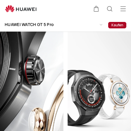
HUAWEI
WATCH
Me
Warenkorb
Suche
GT
öff
Clo
5
HUAWEI WATCH GT 5 Pro
Kaufen
Pro