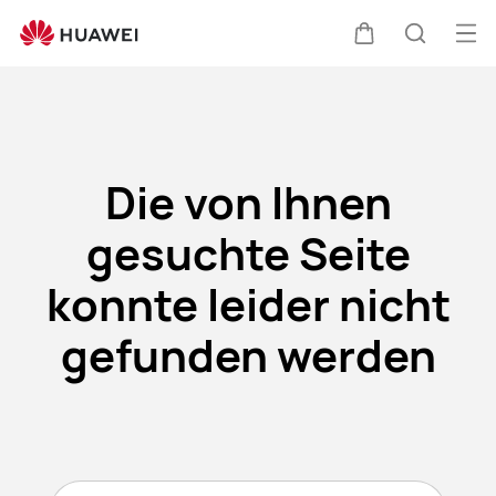
Error
Me
Warenkorb
Suche
öff
Clo
Die von Ihnen
gesuchte Seite
konnte leider nicht
gefunden werden