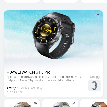
HUAWEI WATCH GT 6 Pro 
Sport all’aperto avanzati | Potenza della pedalata rilevata 
Omaggi
dal polso | Fino a 21 giorni di autonomia della batteria
€ 299,00
PVDR
€ 379,00
o in
3
X
€ 99,67