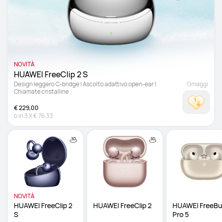
NOVITÀ
HUAWEI FreeClip 2 S 
Design leggero C-bridge | Ascolto adattivo open-ear | 
Omaggi
Chiamate cristalline
€ 229,00
o in
3
X
€ 76,33
NOVITÀ
HUAWEI FreeClip 2 
HUAWEI FreeClip 2
HUAWEI FreeBu
S 
Pro 5 