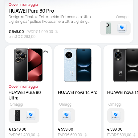
Cover in omaggio
HUAWEI Pura 80 Pro
Design raffinato effetto lucido | Fotocamera Ultra 
Omaggi
Lighting da 1 pollice | Fotocamera Ultra Lighting 
Macro con teleobiettivo
€ 849,00
PVDR
€ 1.099,00
o in
3
X
€ 283,00
Cover in omaggio
HUAWEI Pura 80 
Ultra 
Omaggi
Omaggi
Omaggi
€ 1.249,00
€ 599,00
€ 599,00
PVDR
€ 1.499,00
PVDR
€ 699,00
PVDR
€ 699,00