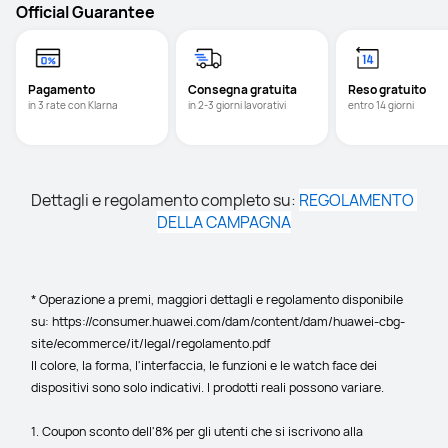
Official Guarantee
Pagamento
Consegna gratuita
Reso gratuito 
in 3 rate con Klarna
in 2-3 giorni lavorativi
entro 14 giorni
Dettagli e regolamento completo su: 
REGOLAMENTO 
DELLA CAMPAGNA
* Operazione a premi, maggiori dettagli e regolamento disponibile 
su: https://consumer.huawei.com/dam/content/dam/huawei-cbg-
site/ecommerce/it/legal/regolamento.pdf
Il colore, la forma, l'interfaccia, le funzioni e le watch face dei 
dispositivi sono solo indicativi. I prodotti reali possono variare.
1. Coupon sconto dell'8% per gli utenti che si iscrivono alla 