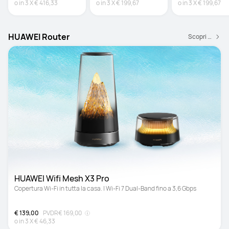
o in
3
X
€ 416,33
o in
3
X
€ 199,67
o in
3
X
€ 199,67
HUAWEI Router
Scopri di più
HUAWEI Wifi Mesh X3 Pro
Copertura Wi-Fi in tutta la casa. | Wi-Fi 7 Dual-Band fino a 3,6 Gbps
€ 139,00
PVDR
€ 169,00
o in
3
X
€ 46,33