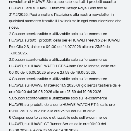
newsletter di HUAWEI Store, applicabile a tutti i prodotti eccetto 
HUAWEI Care e HUAWEI Ultimate Design Royal Gold fino al 
31/12/2026. Puoi annullare l'iscrizione alla nostra newsletter in 
qualsiasi momento tramite il link incluso in ogni comunicazione che 
ricevi.
2.Coupon sconto valido e utilizzabile solo sull'e-commerce 
HUAWEI, su tutti i prodotti della serie HUAWEI FreeClip 2 e HUAWEI 
FreeClip 2 S, dalle ore 09:00 del 14.07.2026 alle ore 23:59 del 
17.08.2026.
3.Coupon sconto valido e utilizzabile solo sull'e-commerce 
HUAWEI, su HUAWEI WATCH GT 5 41mm Oro Milanese, dalle ore 
00:00 del 06.08.2026 alle ore 23:59 del 19.08.2026.
4.Coupon sconto valido e utilizzabile solo sull'e-commerce 
HUAWEI, su HUAWEI MatePad 11.5 2025 Grigio senza tastiera dalle 
ore 00:00 del 06.08.2026 alle ore 23:59 del 19.08.2026.
5.Coupon sconto valido e utilizzabile solo sull'e-commerce 
HUAWEI, sui prodotti della serie HUAWEI WATCH FIT 5, dalle ore 
09:00 dell'05.08.2026 alle ore 23:59 del 19.08.2026.
6.Coupon sconto valido e utilizzabile solo sull'e-commerce 
HUAWEI, su HUAWEI GT Runner Series dalle ore 00:00 del 
06.08.2026 alle ore 23:59 del 19.08.2026