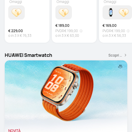
Omaggi
Omaggi
Omaggi
€ 189,00
€ 169,00
€ 229,00
PVDR
€ 199,00
PVDR
€ 199,00
o in
3
X
€ 76,33
o in
3
X
€ 63,00
o in
3
X
€ 56,33
HUAWEI Smartwatch
Scopri di più
NOVITÀ