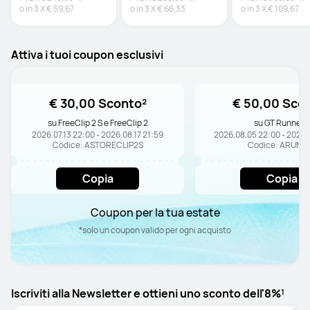
o in
3
X
€ 59,67
o in
3
X
€ 66,33
o in
3
X
€ 109,67
Attiva i tuoi coupon esclusivi
€ 30,00 Sconto²
€ 50,00 Sco
su FreeClip 2 S e FreeClip 2
su GT Runner 2
2026.07.13 22:00 - 2026.08.17 21:59
2026.08.05 22:00 - 2026.
Codice: ASTORECLIP2S
Codice: ARUN2
Copia
Copia
Coupon per la tua estate
*solo un coupon valido per ogni acquisto
Iscriviti alla Newsletter e ottieni uno sconto dell'8%¹