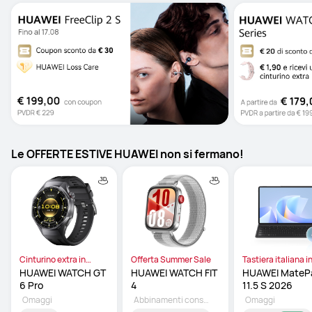
Le OFFERTE ESTIVE HUAWEI non si fermano!
Cinturino extra in
Offerta Summer Sale
Tastiera italiana i
omaggio
omaggio
HUAWEI WATCH GT 
HUAWEI WATCH FIT 
HUAWEI MatePa
6 Pro 
4 
11.5 S 2026 
Omaggi
Abbinamenti consigliati
Omaggi