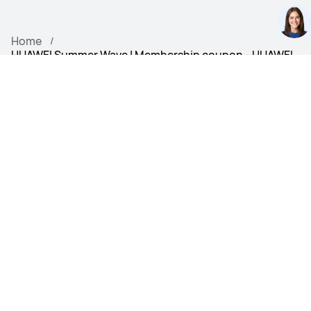
Home
HUAWEI Summer Wave | Membership coupon - HUAWEI
Italia
PRODOTTI
STORE
SUPPORTO
INFORMAZIONI SU HUAWEI
Metodo di pagamento di supporto