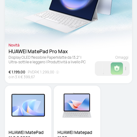
Novità
HUAWEI MatePad Pro Max 
Display OLED flessibile PaperMatte da 13,2" | 
Omaggi
Ultra-sottile e leggero | Produttività a livello PC
€ 1.199,00
PVDR
€ 1.299,00
o in
3
X
€ 399,67
HUAWEI MatePad 
HUAWEI Matepad 