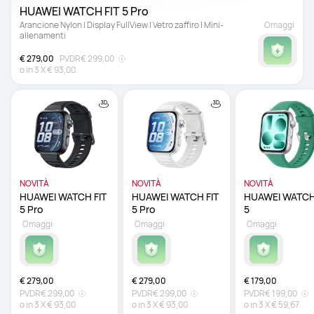
HUAWEI WATCH FIT 5 Pro 
Arancione Nylon | Display FullView | Vetro zaffiro | Mini-
Omaggi
allenamenti
€ 279,00
PVDR
€ 299,00
o in
3
X
€ 93,00
NOVITÀ
NOVITÀ
NOVITÀ
HUAWEI WATCH FIT 
HUAWEI WATCH FIT 
HUAWEI WATCH 
5 Pro 
5 Pro 
5 
Omaggi
Omaggi
Omaggi
€ 279,00
€ 279,00
€ 179,00
PVDR
€ 299,00
PVDR
€ 299,00
PVDR
€ 199,00
o in
3
X
€ 93,00
o in
3
X
€ 93,00
o in
3
X
€ 59,67