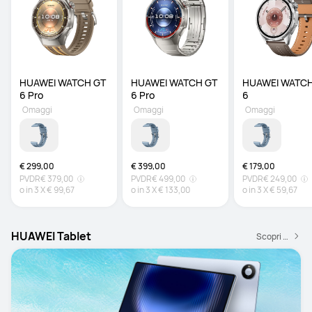
HUAWEI WATCH GT 
HUAWEI WATCH GT 
HUAWEI WATCH
6 Pro 
6 Pro 
6
Omaggi
Omaggi
Omaggi
€ 299,00
€ 399,00
€ 179,00
PVDR
€ 379,00
PVDR
€ 499,00
PVDR
€ 249,00
o in
3
X
€ 99,67
o in
3
X
€ 133,00
o in
3
X
€ 59,67
HUAWEI Tablet
Scopri di più