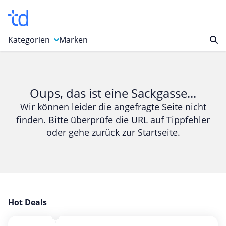
Kategorien
Marken
Auto, Motorrad & Werkzeuge
Blumen & Geschenke
Oups, das ist eine Sackgasse...
Bücher & Magazine
Wir können leider die angefragte Seite nicht
finden. Bitte überprüfe die URL auf Tippfehler
Computer & Elektronik
oder gehe zurück zur Startseite.
Entertainment & Media
Essen & Trinken
Foto, Druck & Büro
Gaming & Spielzeug
Garten, Haushalt & Tiere
Hot Deals
Gesundheit & Beauty