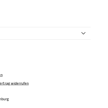
en
ertrag widerrufen
amburg