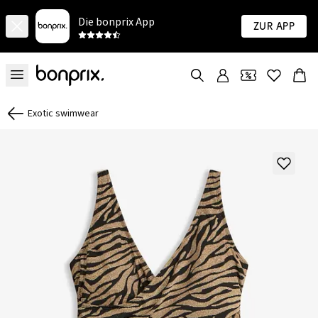
Die bonprix App
Zur App
Exotic swimwear