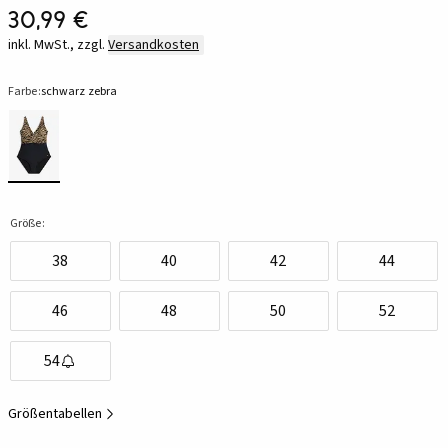
30,99 €
inkl. MwSt., zzgl.
Versandkosten
Farbe:
schwarz zebra
Größe:
38
40
42
44
46
48
50
52
54
Größentabellen