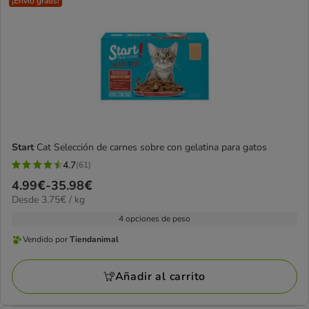
¡Envío gratis!
Start
Cat Selección de carnes sobre con gelatina para gatos
4.7
(61)
4.7
Precio
4.99€
-
35.98€
estrellas
3.75€
Desde 3.75€ / kg
de
con
el
4.99€
4 opciones de peso
61
kg
a
opiniones
Vendido por
Tiendanimal
Vendido
35.98€
por
Añadir al carrito
Tiendanimal