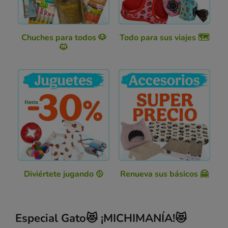
Chuches para todos 🐶
Todo para sus viajes 🗺️
🐱
Diviértete jugando 🥎
Renueva sus básicos 🤗
Especial Gato😻 ¡MICHIMANÍA!😻