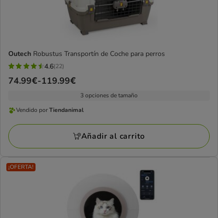
Outech
Robustus Transportín de Coche para perros
4.6
(22)
4.6
Precio
74.99€
-
119.99€
estrellas
de
con
3 opciones de tamaño
74.99€
22
Vendido por
Tiendanimal
a
Vendido
opiniones
119.99€
por
Añadir al carrito
Tiendanimal
¡OFERTA!