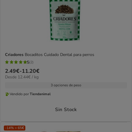
Criadores
Bocaditos Cuidado Dental para perros
5
(2)
5
Precio
2.49€
-
11.20€
estrellas
12.44€
Desde 12.44€ / kg
de
con
el
2.49€
3 opciones de peso
2
kg
a
opiniones
Vendido por
Tiendanimal
Vendido
11.20€
por
Sin Stock
Tiendanimal
-14% > 65€