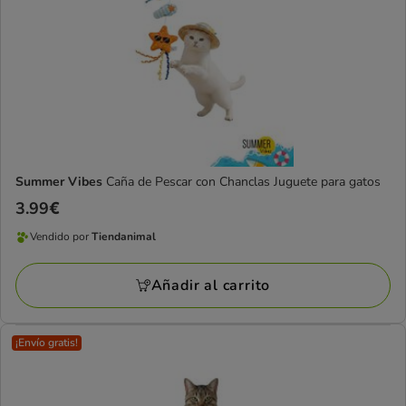
Summer Vibes
Caña de Pescar con Chanclas Juguete para gatos
Precio
3.99€
3.99€
Vendido por
Tiendanimal
Vendido
por
Añadir al carrito
Tiendanimal
¡Envío gratis!