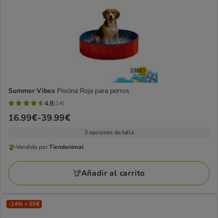
Summer Vibes
Piscina Roja para perros
4.8
(14)
4.8
Precio
16.99€
-
39.99€
estrellas
de
con
3 opciones de talla
16.99€
14
Vendido por
Tiendanimal
a
Vendido
opiniones
39.99€
por
Añadir al carrito
Tiendanimal
-14% > 65€