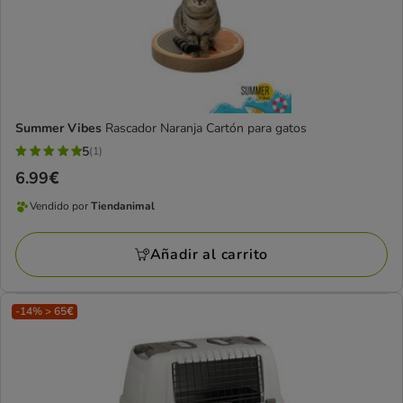
Summer Vibes
Rascador Naranja Cartón para gatos
5
(1)
5
Precio
6.99€
estrellas
6.99€
con
Vendido por
Tiendanimal
Vendido
1
por
opiniones
Añadir al carrito
Tiendanimal
-14% > 65€