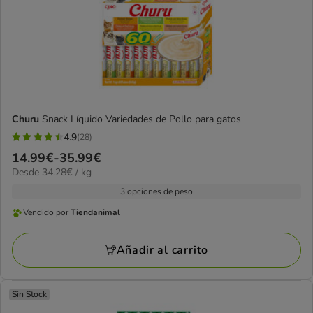
Churu
Snack Líquido Variedades de Pollo para gatos
4.9
(28)
4.9
Precio
14.99€
-
35.99€
estrellas
34.28€
Desde 34.28€ / kg
de
con
el
14.99€
3 opciones de peso
28
KG
a
opiniones
Vendido por
Tiendanimal
Vendido
35.99€
por
Añadir al carrito
Tiendanimal
Sin Stock