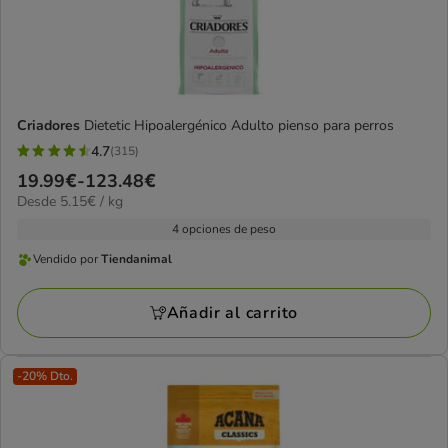
Criadores
Dietetic Hipoalergénico Adulto pienso para perros
4.7
(315)
4.7
Precio
19.99€
-
123.48€
estrellas
5.15€
Desde 5.15€ / kg
de
con
el
19.99€
4 opciones de peso
315
kg
a
opiniones
Vendido por
Tiendanimal
Vendido
123.48€
por
Añadir al carrito
Tiendanimal
-20% Dto.