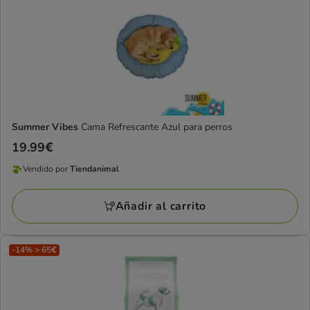
Summer Vibes
Cama Refrescante Azul para perros
Precio
19.99€
19.99€
Vendido por
Tiendanimal
Vendido
por
Añadir al carrito
Tiendanimal
-14% > 65€