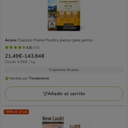
Acana
Classics Prairie Poultry pienso para perros
4.8
(160)
4.8
Precio
21.49€
-
143.84€
estrellas
4.96€
Desde 4.96€ / kg
de
con
el
21.49€
5 opciones de peso
160
kg
a
opiniones
Vendido por
Tiendanimal
Vendido
143.84€
por
Añadir al carrito
Tiendanimal
-50% en 2ª ud.