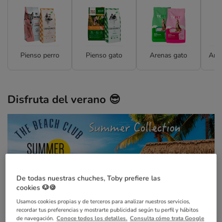
Pienso perro
Pienso gato
Arenas gato
Anti
Disfruta del verano 😎
De todas nuestras chuches, Toby prefiere las
cookies 🐶🍪
Usamos cookies propias y de terceros para analizar nuestros servicios,
recordar tus preferencias y mostrarte publicidad según tu perfil y hábitos
de navegación.
Conoce todos los detalles.
Consulta cómo trata Google