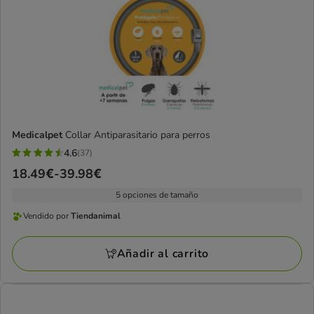
Medicalpet
Collar Antiparasitario para perros
4.6
(37)
4.6
Precio
18.49€
-
39.98€
estrellas
de
con
5 opciones de tamaño
18.49€
37
Vendido por
Tiendanimal
a
Vendido
opiniones
39.98€
por
Añadir al carrito
Tiendanimal