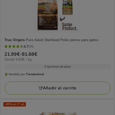
True Origins
Pure Adult Sterilised Pollo pienso para gatos
4.7
(96)
4.7
Precio
21.99€
-
81.68€
estrellas
5.83€
Desde 5.83€ / kg
de
con
el
21.99€
3 opciones de peso
96
kg
a
opiniones
Vendido por
Tiendanimal
Vendido
81.68€
por
Añadir al carrito
Tiendanimal
-40% en 2ª ud.