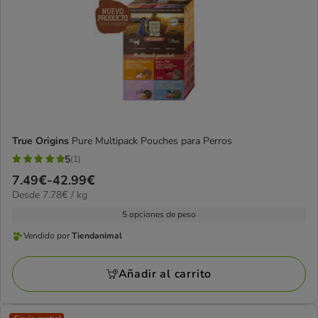
True Origins
Pure Multipack Pouches para Perros
5
(1)
5
Precio
7.49€
-
42.99€
estrellas
7.78€
Desde 7.78€ / kg
de
con
el
7.49€
5 opciones de peso
1
KG
a
opiniones
Vendido por
Tiendanimal
Vendido
42.99€
por
Añadir al carrito
Tiendanimal