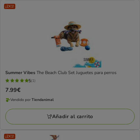
¡2X1!
Summer Vibes
The Beach Club Set Juguetes para perros
5
(1)
5
Precio
7.99€
estrellas
7.99€
con
Vendido por
Tiendanimal
Vendido
1
por
opiniones
Añadir al carrito
Tiendanimal
¡2X1!