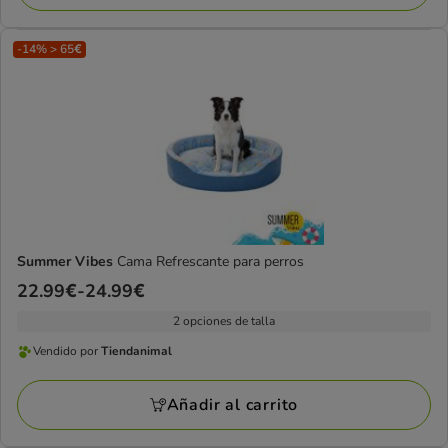
-14% > 65€
Summer Vibes
Cama Refrescante para perros
Precio
22.99€
-
24.99€
de
2 opciones de talla
22.99€
Vendido por
Tiendanimal
a
Vendido
24.99€
por
Añadir al carrito
Tiendanimal