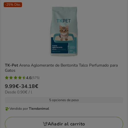
-25% Dto.
TK-Pet
Arena Aglomerante de Bentonita Talco Perfumado para
Gatos
4.6
(575)
4.6
Precio
9.99€
-
34.18€
estrellas
0.90€
Desde 0.90€ / l
de
con
el
9.99€
5 opciones de peso
575
L
a
opiniones
Vendido por
Tiendanimal
Vendido
34.18€
por
Añadir al carrito
Tiendanimal