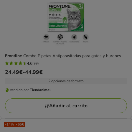
Frontline
Combo Pipetas Antiparasitarias para gatos y hurones
4.6
(99)
4.6
Precio
24.49€
-
44.99€
estrellas
de
con
2 opciones de formato
24.49€
99
Vendido por
Tiendanimal
a
Vendido
opiniones
44.99€
por
Añadir al carrito
Tiendanimal
-14% > 65€