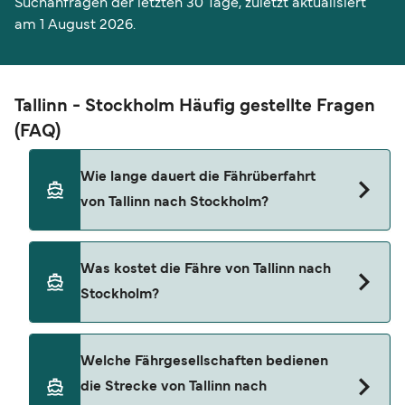
Suchanfragen der letzten 30 Tage, zuletzt aktualisiert
am 1 August 2026.
Tallinn - Stockholm Häufig gestellte Fragen
(FAQ)
Wie lange dauert die Fährüberfahrt
von Tallinn nach Stockholm?
Die Überfahrtszeit der Fähre von Tallinn nach
Was kostet die Fähre von Tallinn nach
Stockholm beträgt ca. 17 Stunden 30 Minuten. Da
Stockholm?
die Fährüberfahrtszeiten je nach Saison variieren
können, empfehlen wir Ihnen, eine Echtzeit-
Anfrage durchzuführen.
Die Preise für Fähren von Tallinn nach Stockholm
Welche Fährgesellschaften bedienen
können je nach Saison variieren. Der
die Strecke von Tallinn nach
Durchschnittspreis für eine Tallinn Stockholm