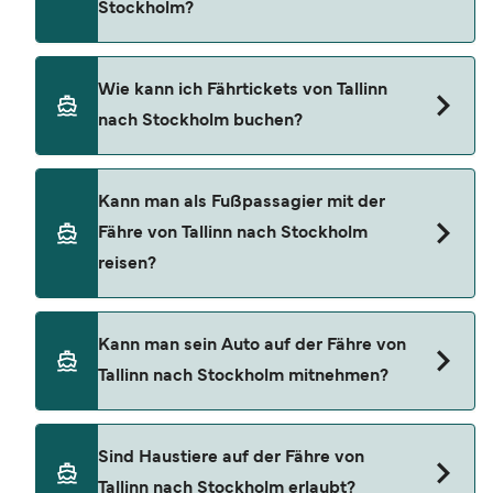
Stockholm?
Fähre beträgt 287 €. Preis exklusive
Buchungsgebühren.
Es gibt 2 Fährbetreiber für Tallinn Stockholm
Wie kann ich Fährtickets von Tallinn
Fähren:
nach Stockholm buchen?
Tallink Silja Line
Viking Line
Sie können Fähren von Tallinn nach Stockholm
Kann man als Fußpassagier mit der
ganz einfach über unseren Preisfinder buchen.
Fähre von Tallinn nach Stockholm
Für die neusten Fährangebote nutzen Sie unsere
reisen?
Sonderangebote Seite.
Ja, Sie können auf Tallinn Stockholm Fähren als
Kann man sein Auto auf der Fähre von
Fußpassagier reisen
Tallinn nach Stockholm mitnehmen?
Tallink Silja Line
Viking Line
Ja, Sie können mit einem Fahrzeug von Tallinn
Sind Haustiere auf der Fähre von
nach Stockholm reisen mit
Tallinn nach Stockholm erlaubt?