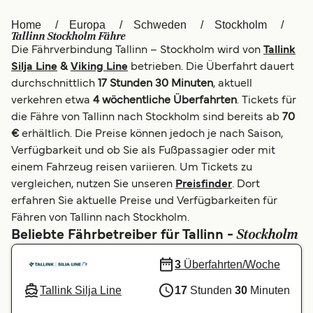
العربية
UK
Home
Europa
Schweden
Stockholm
Tallinn Stockholm Fähre
Die Fährverbindung Tallinn – Stockholm wird von
Tallink
Italia
Canada (FR)
Silja Line
&
Viking Line
betrieben. Die Überfahrt dauert
Canada
België (NL)
durchschnittlich
17 Stunden 30 Minuten
, aktuell
verkehren etwa
4 wöchentliche Überfahrten
. Tickets für
Ελλάδα
Belgique (FR)
die Fähre von Tallinn nach Stockholm sind bereits ab
70
€
erhältlich. Die Preise können jedoch je nach Saison,
Polska
Norge
Verfügbarkeit und ob Sie als Fußpassagier oder mit
Україна
Indonesia
einem Fahrzeug reisen variieren. Um Tickets zu
vergleichen, nutzen Sie unseren
Preisfinder
. Dort
المغرب
Maroc (FR)
erfahren Sie aktuelle Preise und Verfügbarkeiten für
Fähren von Tallinn nach Stockholm.
Stockholm
Beliebte Fährbetreiber für Tallinn -
3
Überfahrten/Woche
Tallink Silja Line
17
Stunden
30
Minuten