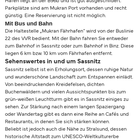
Hafen liegt an der B96b und ist gut ausgeschildert.
Parkplätze sind am Mukran Port vorhanden und recht
günstig. Eine Reservierung ist nicht möglich.
Mit Bus und Bahn
Die Haltestelle „Mukran Fährhafen“ wird von der Buslinie
22 des VVR bedient. Mit der Bahn fahren Sie entweder
zum Bahnhof in Sassnitz oder zum Bahnhof in Binz. Diese
liegen 6 km bzw. 10 km vom Fährhafen entfernt.
Sehenswertes in und um Sassnitz
Sassnitz selbst ist ein Erholungsort, dessen ruhige Natur
und wunderschöne Landschaft zum Entspannen einlädt.
Von beeindruckenden Kreidefelsen, dichten
Buchenwäldern und vielen Aussichtspunkten bis zum
grün-weißen Leuchtturm gibt es in Sassnitz einiges zu
sehen. Zur Stärkung nach einem langen Spaziergang
oder Wandertag gibt es dann eine Reihe an Cafés und
Restaurants, in denen Sie sich stärken können.
Beliebt ist jedoch auch die Nähe zu Stralsund, dessen
historische Altstadt zum UNESCO-Weltkulturerbe