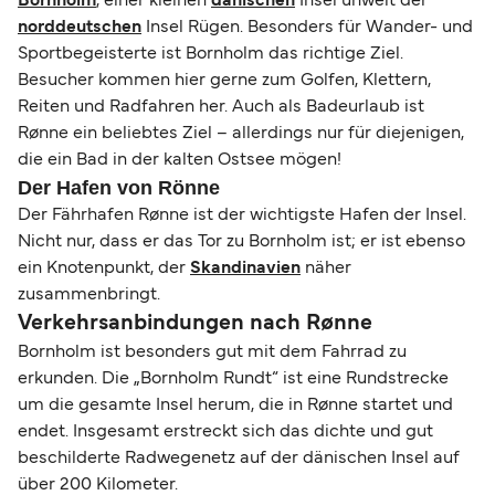
Bornholm
, einer kleinen
dänischen
Insel unweit der
norddeutschen
Insel Rügen. Besonders für Wander- und
Sportbegeisterte ist Bornholm das richtige Ziel.
Besucher kommen hier gerne zum Golfen, Klettern,
Reiten und Radfahren her. Auch als Badeurlaub ist
Rønne ein beliebtes Ziel – allerdings nur für diejenigen,
die ein Bad in der kalten Ostsee mögen!
Der Hafen von Rönne
Der Fährhafen Rønne ist der wichtigste Hafen der Insel.
Nicht nur, dass er das Tor zu Bornholm ist; er ist ebenso
ein Knotenpunkt, der
Skandinavien
näher
zusammenbringt.
Verkehrsanbindungen nach Rønne
Bornholm ist besonders gut mit dem Fahrrad zu
erkunden. Die „Bornholm Rundt“ ist eine Rundstrecke
um die gesamte Insel herum, die in Rønne startet und
endet. Insgesamt erstreckt sich das dichte und gut
beschilderte Radwegenetz auf der dänischen Insel auf
über 200 Kilometer.