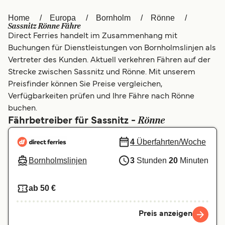
العربية
UK
Home
Europa
Bornholm
Rönne
Sassnitz Rönne Fähre
Direct Ferries handelt im Zusammenhang mit
Italia
Canada (FR)
Buchungen für Dienstleistungen von Bornholmslinjen als
Canada
België (NL)
Vertreter des Kunden. Aktuell verkehren Fähren auf der
Strecke zwischen Sassnitz und Rönne. Mit unserem
Ελλάδα
Belgique (FR)
Preisfinder können Sie Preise vergleichen,
Verfügbarkeiten prüfen und Ihre Fähre nach Rönne
Polska
Norge
buchen.
Україна
Indonesia
Rönne
Fährbetreiber für Sassnitz -
المغرب
Maroc (FR)
4
Überfahrten/Woche
Bornholmslinjen
3
Stunden
20
Minuten
ab 50 €
Preis anzeigen