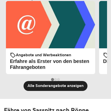
Angebote und Werbeaktionen
Erfahre als Erster von den besten
Die
Fährangeboten
Alle Sonderangebote anzeigen
Fähre von Sassnitz nach Rönne