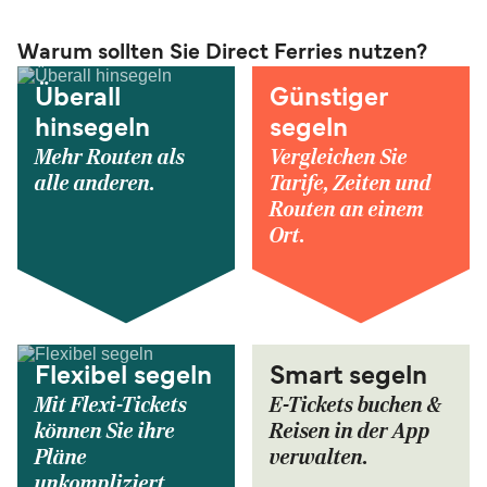
Warum sollten Sie Direct Ferries nutzen?
Überall
Günstiger
hinsegeln
segeln
Mehr Routen als
Vergleichen Sie
alle anderen.
Tarife, Zeiten und
Routen an einem
Ort.
Flexibel segeln
Smart segeln
Mit Flexi-Tickets
E-Tickets buchen &
können Sie ihre
Reisen in der App
Pläne
verwalten.
unkompliziert