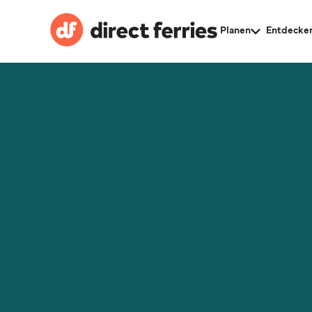
Planen
Entdecke
Afrika
Asien
Australa
Europa
Nordam
Südamer
Alle Re