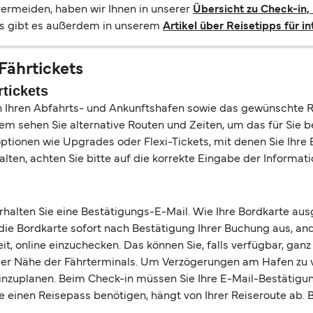
rmeiden, haben wir Ihnen in unserer
Übersicht zu Check-in
ls gibt es außerdem in unserem
Artikel über Reisetipps für i
Fährtickets
tickets
ch Ihren Abfahrts- und Ankunftshafen sowie das gewünschte 
m sehen Sie alternative Routen und Zeiten, um das für Sie b
ptionen wie Upgrades oder Flexi-Tickets, mit denen Sie Ihre
lten, achten Sie bitte auf die korrekte Eingabe der Informati
halten Sie eine Bestätigungs-E-Mail. Wie Ihre Bordkarte ausg
 die Bordkarte sofort nach Bestätigung Ihrer Buchung aus, 
t, online einzuchecken. Das können Sie, falls verfügbar, gan
n der Nähe der Fährterminals. Um Verzögerungen am Hafen zu 
inzuplanen. Beim Check-in müssen Sie Ihre E-Mail-Bestätigu
einen Reisepass benötigen, hängt von Ihrer Reiseroute ab. Bit