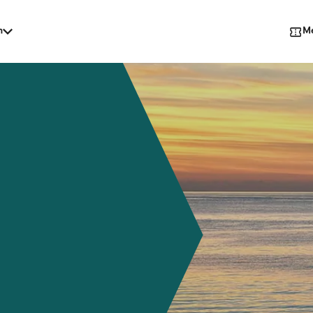
M
n
sien
erika
ika
gionen