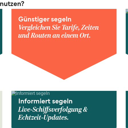
 nutzen?
Günstiger segeln
Vergleichen Sie Tarife, Zeiten
und Routen an einem Ort.
Informiert segeln
Live-Schiffsverfolgung &
Echtzeit-Updates.