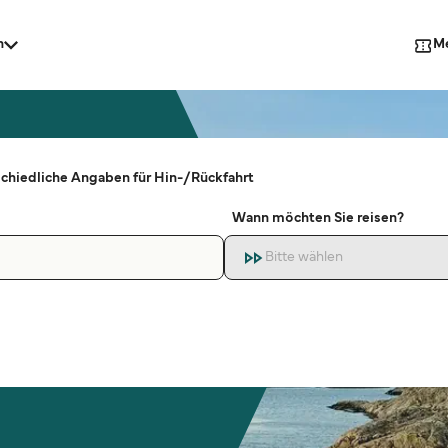
M
n
sien
chiedliche Angaben für Hin-/Rückfahrt
Wann möchten Sie reisen?
erika
Bitte wählen
ika
gionen