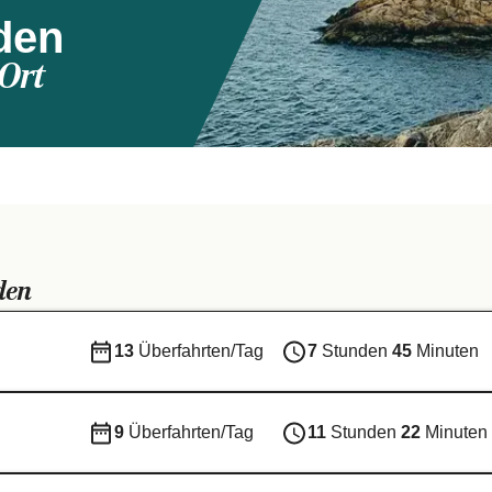
den
Ort
den
13
Überfahrten/Tag
7
Stunden
45
Minuten
9
Überfahrten/Tag
11
Stunden
22
Minuten