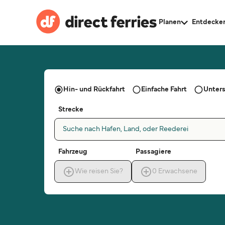
Planen
Entdecke
Afrika
Asien
Australa
Hin- und Rückfahrt
Einfache Fahrt
Unters
Europa
Strecke
Nordam
Suche nach Hafen, Land, oder Reederei
Südamer
Fahrzeug
Passagiere
Alle Re
Wie reisen Sie?
0
Erwachsene