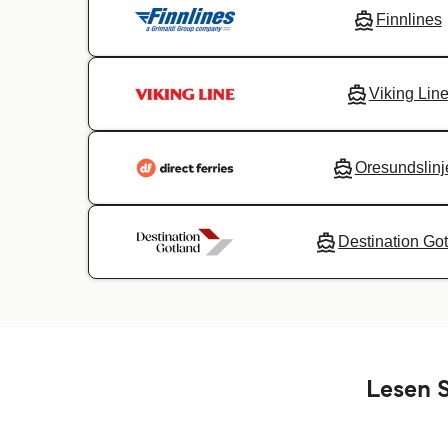
Finnlines
Viking Lin
Oresundslinj
Destination Go
Lesen S