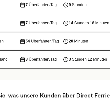
7
Überfahrten/Tag
9
Stunden
e
7
Überfahrten/Tag
14
Stunden
18
Minuten
en
54
Überfahrten/Tag
20
Minuten
tland
3
Überfahrten/Tag
3
Stunden
12
Minuten
ie, was unsere Kunden über Direct Ferri