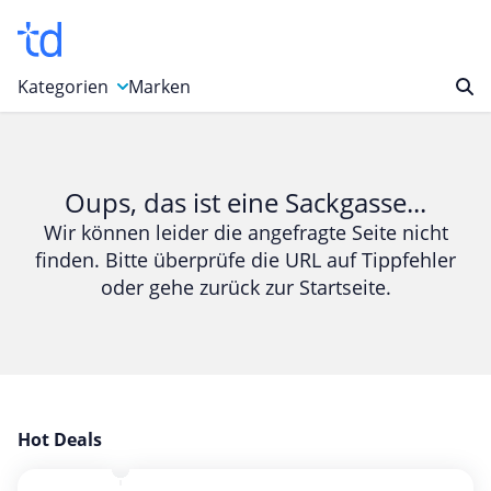
Kategorien
Marken
Auto, Motorrad & Werkzeuge
Blumen & Geschenke
Oups, das ist eine Sackgasse...
Bücher & Magazine
Wir können leider die angefragte Seite nicht
finden. Bitte überprüfe die URL auf Tippfehler
Computer & Elektronik
oder gehe zurück zur Startseite.
Entertainment & Media
Essen & Trinken
Foto, Druck & Büro
Gaming & Spielzeug
Garten, Haushalt & Tiere
Hot Deals
Gesundheit & Beauty