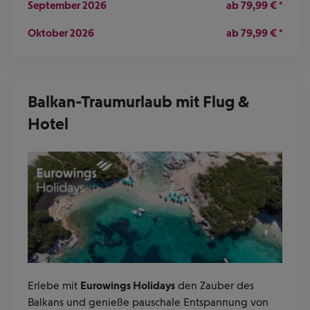
September 2026
ab
79,99
€
*
Oktober 2026
ab
79,99
€
*
Balkan-Traumurlaub mit Flug &
Hotel
Erlebe mit
Eurowings Holidays
den Zauber des
Balkans und genieße pauschale Entspannung von