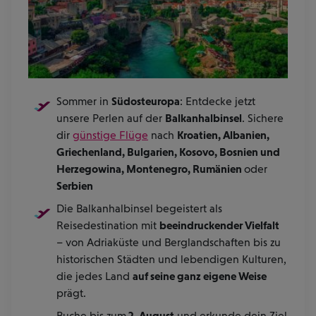
Sommer in
Südosteuropa
: Entdecke jetzt
unsere Perlen auf der
Balkanhalbinsel
. Sichere
dir
günstige Flüge
nach
Kroatien, Albanien,
Griechenland, Bulgarien, Kosovo, Bosnien und
Herzegowina, Montenegro, Rumänien
oder
Serbien
Die Balkanhalbinsel begeistert als
Reisedestination mit
beeindruckender Vielfalt
– von Adriaküste und Berglandschaften bis zu
historischen Städten und lebendigen Kulturen,
die jedes Land
auf seine ganz eigene Weise
prägt.
Buche bis zum
2. August
und erkunde dein Ziel