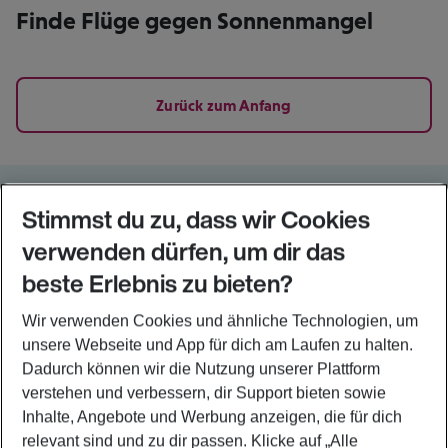
Finde Flüge gegen Sonnenmangel
Flugsuche
Zurück zum Anfang
Folge uns auf
Stimmst du zu, dass wir Cookies
Reise entspannter. Hol dir die Eurowings App.
verwenden dürfen, um dir das
beste Erlebnis zu bieten?
Wir verwenden Cookies und ähnliche Technologien, um
Häufig besuchte Seiten
unsere Webseite und App für dich am Laufen zu halten.
Über uns
Dadurch können wir die Nutzung unserer Plattform
Partner & Angebote
verstehen und verbessern, dir Support bieten sowie
Beliebte Verbindungen
Inhalte, Angebote und Werbung anzeigen, die für dich
relevant sind und zu dir passen. Klicke auf
„Alle