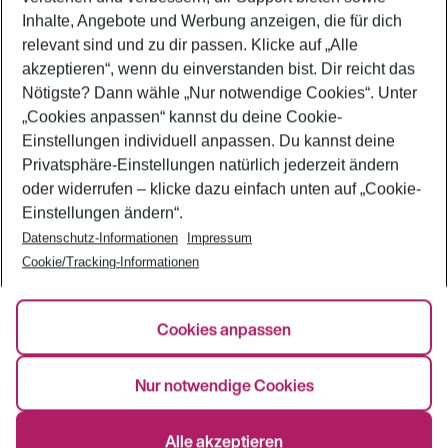
Beliebte Verbindungen
Inhalte, Angebote und Werbung anzeigen, die für dich
relevant sind und zu dir passen. Klicke auf
„Alle
akzeptieren“
, wenn du einverstanden bist. Dir reicht das
Nötigste? Dann wähle
„Nur notwendige Cookies“
. Unter
Rechtliche Informationen
„Cookies anpassen“
kannst du deine Cookie-
Einstellungen individuell anpassen. Du kannst deine
Sitemap
ABB
Entgeltordnung
Datenschutz
Privatsphäre-Einstellungen natürlich jederzeit ändern
Cookie-Einstellungen ändern
Impressum
oder widerrufen – klicke dazu einfach unten auf
„Cookie-
Nutzungsbestimmungen
Passagierrechte Israel
Einstellungen ändern“
.
Passagierrechte Saudi-Arabien
Erklärung zur Barrierefreiheit
Datenschutz-Informationen
Impressum
Cookie/Tracking-Informationen
* Basic-Tarif, soweit nicht anders gekennzeichnet – es entstehen Zuschläge
Cookies anpassen
bei Gepäckaufgabe und Flughafen Check-in. Preis pro Flugstrecke und
Person. Begrenzte Sitzplatzkontingente.
Nur notwendige Cookies
Alle akzeptieren