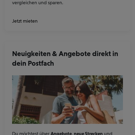
vergleichen und sparen.
Angebote
Jetzt
mieten
unserer
Mietwagen
Partnern
Neuigkeiten & Angebote direkt in
dein Postfach
Du möchtest über
Angebote
,
neue Strecken
und