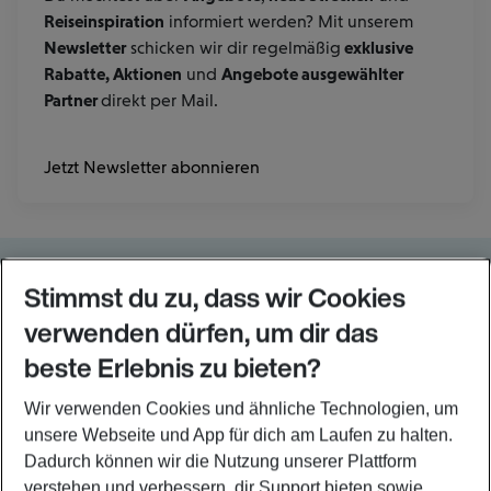
Reiseinspiration
informiert werden? Mit unserem
Newsletter
schicken wir dir regelmäßig
exklusive
Rabatte, Aktionen
und
Angebote ausgewählter
Partner
direkt per Mail.
Jetzt Newsletter abonnieren
Folge uns auf
Stimmst du zu, dass wir Cookies
Reise entspannter. Hol dir die Eurowings App.
verwenden dürfen, um dir das
beste Erlebnis zu bieten?
Wir verwenden Cookies und ähnliche Technologien, um
Häufig besuchte Seiten
unsere Webseite und App für dich am Laufen zu halten.
Über uns
Dadurch können wir die Nutzung unserer Plattform
Partner & Angebote
verstehen und verbessern, dir Support bieten sowie