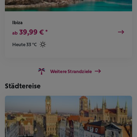
Ibiza
39,99
€
*
ab
Heute 33 °C
Weitere Strandziele
Städtereise