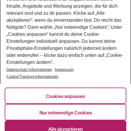
Beliebte Verbindungen
Inhalte, Angebote und Werbung anzeigen, die für dich
relevant sind und zu dir passen. Klicke auf
„Alle
akzeptieren“
, wenn du einverstanden bist. Dir reicht das
Nötigste? Dann wähle
„Nur notwendige Cookies“
. Unter
Rechtliche Informationen
„Cookies anpassen“
kannst du deine Cookie-
Einstellungen individuell anpassen. Du kannst deine
Sitemap
ABB
Entgeltordnung
Datenschutz
Privatsphäre-Einstellungen natürlich jederzeit ändern
Cookie-Einstellungen ändern
Impressum
oder widerrufen – klicke dazu einfach unten auf
„Cookie-
Nutzungsbestimmungen
Passagierrechte Israel
Einstellungen ändern“
.
Passagierrechte Saudi-Arabien
Erklärung zur Barrierefreiheit
Datenschutz-Informationen
Impressum
Cookie/Tracking-Informationen
* Basic-Tarif, soweit nicht anders gekennzeichnet – es entstehen Zuschläge
Cookies anpassen
bei Gepäckaufgabe und Flughafen Check-in. Preis pro Flugstrecke und
Person. Begrenzte Sitzplatzkontingente.
Nur notwendige Cookies
Alle akzeptieren