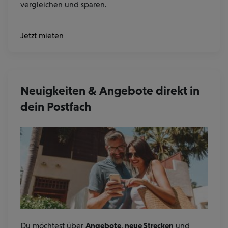
vergleichen und sparen.
Angebote
Jetzt
mieten
unserer
Mietwagen
Partnern
Neuigkeiten & Angebote direkt in
dein Postfach
Du möchtest über
Angebote
,
neue Strecken
und