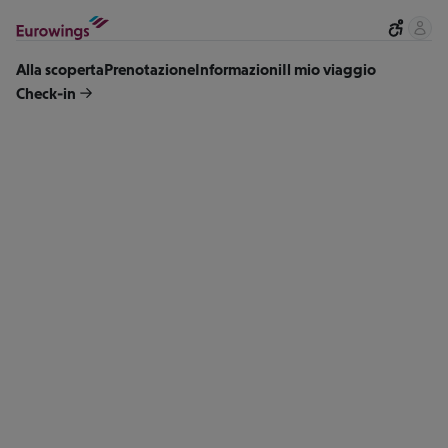
Skip to content
Alla scoperta
Prenotazione
Informazioni
Il mio viaggio
Check-in
Flugmonitor