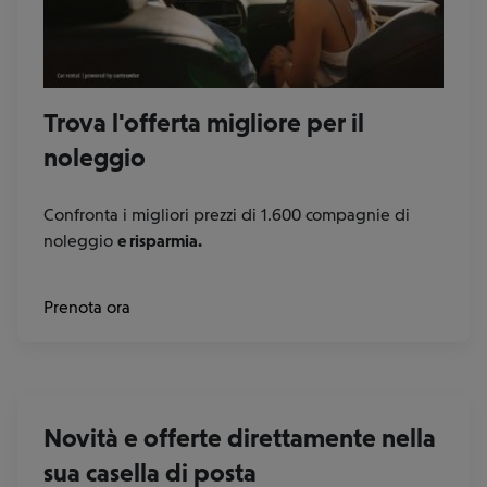
Trova l'offerta migliore per il
noleggio
Confronta i migliori prezzi di 1.600 compagnie di
noleggio
e risparmia.
at
Prenota ora
our
rental
car
partners
Novità e offerte direttamente nella
sua casella di posta