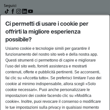
Seguici
Esperienza di viaggio semplificata. Scarica l’app
Ci permetti di usare i cookie per
Eurowings.
offrirti la migliore esperienza
possibile?
Usiamo cookie e tecnologie simili per garantire il
Pagine visitate spesso
funzionamento del nostro sito web e della nostra app.
Chi siamo
Questi strumenti ci permettono di capire e migliorare
Partner
l'uso del sito web, fornirti assistenza e mostrarti
Voli e rotte popolari
contenuti, offerte e pubblicità pertinenti. Se acconsenti,
fai clic su
»Accetta tutto«
. Se preferisci limitare l'uso dei
cookie al minimo indispensabile, allora scegli
»Solo
Informazioni legali
cookie necessari«
. Puoi anche personalizzare le
impostazioni dei cookie facendo clic su
»Modifica
Mappa del sito
Condizioni Generali di Trasporto
cookie«
. Inoltre, puoi revocare il consenso o modificare
Tariffario
Tutela dei dati personali
le tue impostazioni sulla privacy in qualsiasi momento
Modifica le impostazioni dei cookie
Crediti