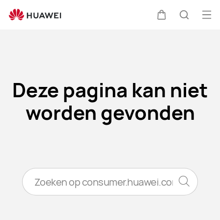
Error
Op
Kar
Zoeken
me
Clo
Deze pagina kan niet
worden gevonden