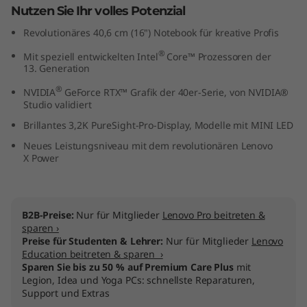
Nutzen Sie Ihr volles Potenzial
l
Revolutionäres 40,6 cm (16") Notebook für kreative Profis
)
®
Mit speziell entwickelten Intel
Core™ Prozessoren der
13. Generation
®
NVIDIA
GeForce RTX™ Grafik der 40er-Serie, von NVIDIA®
Studio validiert
Brillantes 3,2K PureSight-Pro-Display, Modelle mit MINI LED
Neues Leistungsniveau mit dem revolutionären Lenovo
X Power
B2B-Preise:
Nur für Mitglieder
Lenovo Pro beitreten &
sparen ›
Preise für Studenten & Lehrer:
Nur für Mitglieder
Lenovo
Education beitreten & sparen ›
Sparen Sie bis zu 50 % auf Premium Care Plus
mit
Legion, Idea und Yoga PCs: schnellste Reparaturen,
Support und Extras