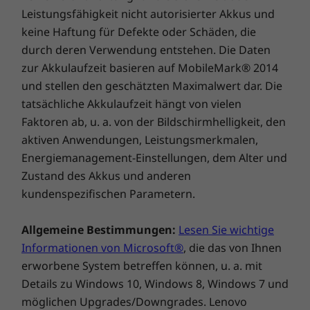
Yoga Pro 9i Gen 8 (16” Intel)
Webcam. Auf der innovativen Yoga Tastatur
Leistungsfähigkeit nicht autorisierter Akkus und
Netzteil
mit einem Tastenhub von 1,5 mm und ultra-
keine Haftung für Defekte oder Schäden, die
Quick Start-Handbuch
reaktionsschnellen, fettabweisenden Tasten
durch deren Verwendung entstehen. Die Daten
mit 0,3 mm Vertiefung, die für eine
Vollständige technische Daten
zur Akkulaufzeit basieren auf MobileMark® 2014
angenehme Haptik sorgen, können Sie
und stellen den geschätzten Maximalwert dar. Die
Referenz für technische Daten des Produkts:
Modelle,
schneller und genauer tippen als je zuvor.
tatsächliche Akkulaufzeit hängt von vielen
technische Daten, Dokumente, Kompatibilität (in
Englisch)
Faktoren ab, u. a. von der Bildschirmhelligkeit, den
aktiven Anwendungen, Leistungsmerkmalen,
Die technischen Daten können je nach Region/Modell variieren.
Energiemanagement-Einstellungen, dem Alter und
Zustand des Akkus und anderen
kundenspezifischen Parametern.
Allgemeine Bestimmungen:
Lesen Sie wichtige
Informationen von Microsoft®
, die das von Ihnen
erworbene System betreffen können, u. a. mit
Flach, leicht, nicht aufzuhalten
Details zu Windows 10, Windows 8, Windows 7 und
Das Yoga Pro 9i bietet eine revolutionäre
möglichen Upgrades/Downgrades. Lenovo