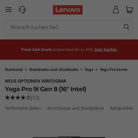
Y
zum Hauptinhalt springen
o
g
a
Flash-Sale-Deals:
Ersparnisse bis zu 35%.
Jetzt kaufen
P
r
Startseite
>
Notebooks und Ultrabooks
>
Yoga
>
Yoga Pro Series
NEUE OPTIONEN VERFÜGBAR
o
Yoga Pro 9i Gen 8 (16″ Intel)
9
(12)
Technische Daten
Anschlüsse und Steckplätze
Kompatibles 
i
G