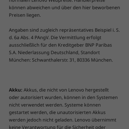
Service upgraden. Lenovo vereint Notebook-
können abweichen und über den hier beworbenen
®
ENERGY STAR
Performance und Versicherungsschutz in einem
Preisen liegen.
®
EPEAT
Gold
erstklassigen Paket!
Militärstandard MIL-STD 810H
Angaben sind zugleich repräsentatives Beispiel i. S.
d. 6a Abs. 4 PAngV. Die Vermittlung erfolgt
* Den Registrierungsstatus für einzelne Länder finden Sie unter
www.epeat.net
ausschließlich für den Kreditgeber BNP Paribas
Die technischen Daten können je nach Region/Modell variieren.
S.A. Niederlassung Deutschland, Standort
Erstklassige Benutzer verdienen
München: Schwanthalerstr. 31, 80336 München.
erstklassige Geräte
WEITERE INFORMATIONEN
Die ausgezeichnete Premium Suite ermöglicht
Zusammenarbeit über Video, Tippen und
Vorinstallierte Software
Audiofunktionen in noch höherer Qualität.
Akku:
Akkus, die nicht von Lenovo hergestellt
Verbessern Sie Videoanrufe und Live-Streams
Lenovo Vantage
oder autorisiert wurden, können in den Systemen
mit hoher Klagqualität von vier hochwertigen
®
McAfee
LiveSafe™
nicht verwendet werden. Systeme können
Mikrofonen, die Hintergrundgeräusche
Microsoft Office 365 (Testversion)
gestartet werden, die unautorisierten Akkus
herausfiltern, der vollen Bandbreite an Sound
werden jedoch nicht geladen. Lenovo übernimmt
von sechs leistungsstarken Lautsprechern und
Lieferumfang
keine Verantwortung für die Sicherheit oder
Gesichtserkennung mit KI über die 5 MP-