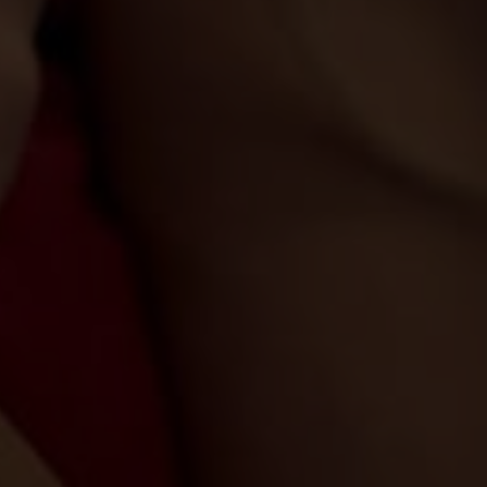
mations
ervices.