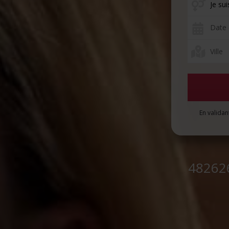
Date 
En validan
48262