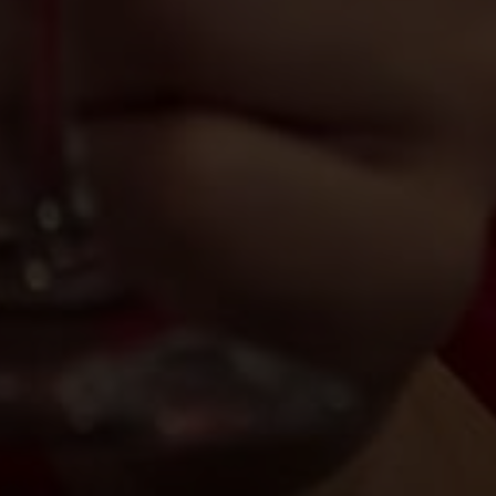
de publicité et d'analyse, qui peuvent combiner celles-ci avec d'autres infor
eur avez fournies ou qu'ils ont collectées lors de votre utilisation de leurs s