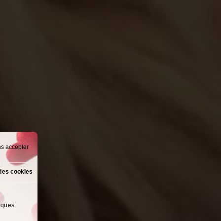
ns accepter
des cookies
lques