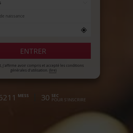
de naissance
t, j'affirme avoir compris et accepté les conditions
générales d'utilisation.
(lire)
6211
30
MESS
SEC
POUR S'INSCRIRE