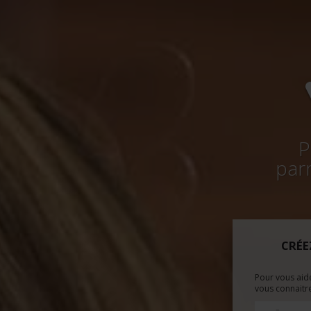
P
parm
CRÉE
Pour vous aid
vous connaitre