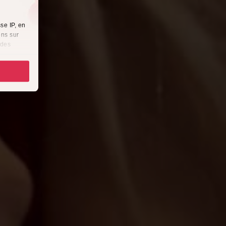
se IP, en
ons sur
 des
es
à
i
cliquant
récises à
ques
érences,
ement à
ns
ias