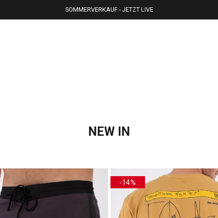
SOMMERVERKAUF - JETZT LIVE
NEW IN
-14%