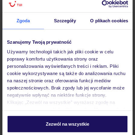
Hotel
Zgoda
Szczegóły
O plikach cookies
Opinie
Szanujemy Twoją prywatność
Używamy technologii takich jak pliki cookie w celu
poprawy komfortu użytkowania strony oraz
Pokoje
personalizowania wyświetlanych treści i reklam. Pliki
cookie wykorzystywane są także do analizowania ruchu
na naszej stronie oraz oferowania funkcji mediów
Wyżywienie
społecznościowych. Brak zgody lub jej wycofanie może
negatywnie wpłynąć na niektóre funkcje strony.
Klikając „Zezwól na wszystkie” wyrażasz zgodę na
Atrakcje
umieszczenie wszystkich plików cookie. Możesz jednak
personalizować swój wybór wchodząc w zakładkę
„Szczegóły”
Zezwól na wszystkie
Ważne informacje
Szczegółowe informacje o plikach cookie znajdziesz