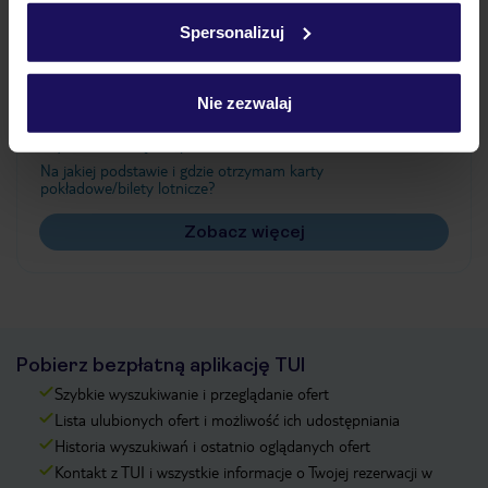
w
polityce plików cookies
oraz
polityce prywatności
.
Spersonalizuj
Często zadawane pytania
Nie zezwalaj
Jak zmienić uczestników/osobę zgłaszającą?
Czy w Hotelu będzie przedstawiciel TUI?
Na jakiej podstawie i gdzie otrzymam karty
pokładowe/bilety lotnicze?
Zobacz więcej
Pobierz bezpłatną aplikację TUI
Szybkie wyszukiwanie i przeglądanie ofert
Lista ulubionych ofert i możliwość ich udostępniania
Historia wyszukiwań i ostatnio oglądanych ofert
Kontakt z TUI i wszystkie informacje o Twojej rezerwacji w