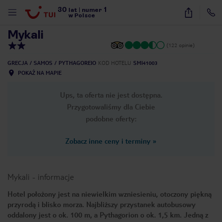
30
1
1
/
23
lat
|
numer
w Polsce
Mykali
(122 opinie)
GRECJA
SAMOS
PYTHAGOREIO
KOD HOTELU
SMI41003
POKAŻ NA MAPIE
Ups, ta oferta nie jest dostępna.
Przygotowaliśmy dla Ciebie
podobne oferty:
Zobacz inne ceny i terminy
»
Mykali
-
informacje
Hotel położony jest na niewielkim wzniesieniu, otoczony piękną
przyrodą i blisko morza. Najbliższy przystanek autobusowy
nute
oddalony jest o ok. 100 m, a Pythagorion o ok. 1,5 km. Jedną z