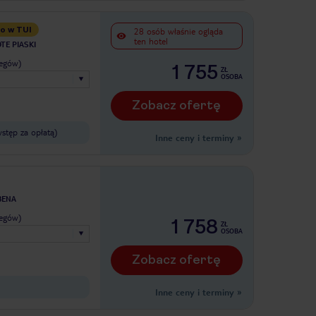
o w TUI
28 osób właśnie ogląda
ten hotel
TE PIASKI
legów)
1 755
ZŁ
OSOBA
Zobacz ofertę
stęp za opłatą)
Inne ceny i terminy
»
BENA
legów)
1 758
ZŁ
OSOBA
Zobacz ofertę
Inne ceny i terminy
»