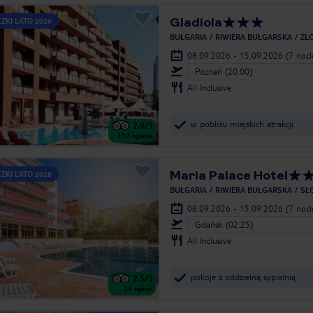
Gladiola
ZKI LATO 2026
BUŁGARIA
RIWIERA BUŁGARSKA
ZŁO
08.09.2026 - 15.09.2026
(7 noc
Poznań (20:00)
All Inclusive
w pobliżu miejskich atrakcji
2.9
/5
132
opinie
Maria Palace Hotel
ZKI LATO 2026
BUŁGARIA
RIWIERA BUŁGARSKA
SŁ
08.09.2026 - 15.09.2026
(7 noc
Gdańsk (02:25)
All Inclusive
pokoje z oddzielną sypialnią
2.5
/5
31
opinii