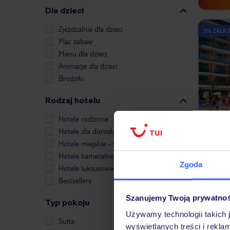
Dla dzieci
Zjeżdzalnie dla dzieci
5% ZALICZ
Plac zabaw
Menu dla dzieci
Animacje dla dzieci
Brodziki
Rodzaj hotelu
Hotele rodzinne
Hotele dla dorosłych
Hotele miejskie - City Break
5% ZALICZ
Hotele kameralne
Zgoda
Hotele luksusowe
Bestsellery
Szanujemy Twoją prywatno
Typ pokoju
Używamy technologii takich 
Suita
wyświetlanych treści i rekla