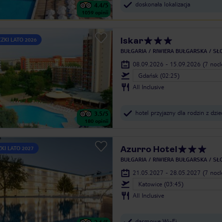
doskonała lokalizacja
4.4
/5
1059
opinii
Iskar
ZKI LATO 2026
BUŁGARIA
RIWIERA BUŁGARSKA
SŁ
08.09.2026 - 15.09.2026
(7 noc
Gdańsk (02:25)
All Inclusive
hotel przyjazny dla rodzin z dzi
3.5
/5
180
opinii
Azurro Hotel
KI LATO 2027
BUŁGARIA
RIWIERA BUŁGARSKA
SŁ
21.05.2027 - 28.05.2027
(7 noc
Katowice (03:45)
All Inclusive
darmowe Wi-Fi