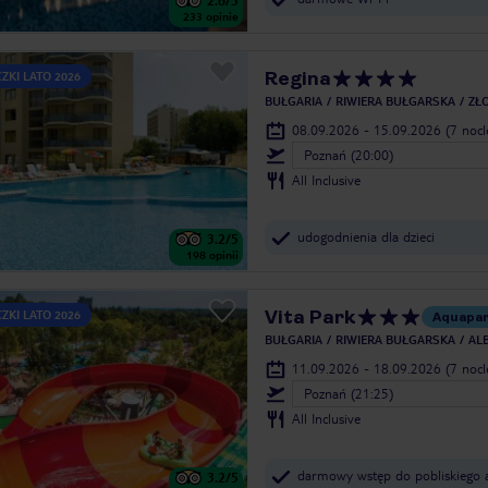
2.6
/5
233
opinie
Regina
ZKI LATO 2026
BUŁGARIA
RIWIERA BUŁGARSKA
ZŁO
08.09.2026 - 15.09.2026
(7 noc
Poznań (20:00)
All Inclusive
udogodnienia dla dzieci
3.2
/5
198
opinii
Vita Park
ZKI LATO 2026
Aquapa
BUŁGARIA
RIWIERA BUŁGARSKA
AL
11.09.2026 - 18.09.2026
(7 noc
Poznań (21:25)
All Inclusive
darmowy wstęp do pobliskiego 
3.2
/5