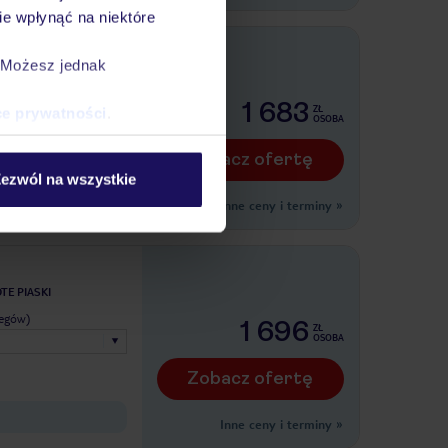
e wpłynąć na niektóre
ylko w TUI
. Możesz jednak
ONECZNY BRZEG
legów)
1 683
ZŁ
ce prywatności
.
OSOBA
Zobacz ofertę
ezwól na wszystkie
Inne ceny i terminy
»
TE PIASKI
legów)
1 696
ZŁ
OSOBA
Zobacz ofertę
Inne ceny i terminy
»