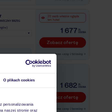
20 osób właśnie ogląda
ten hotel
ONECZNY BRZEG
legów)
1 677
ZŁ
OSOBA
Zobacz ofertę
Inne ceny i terminy
»
. KONSTANTYN I ELENA
O plikach cookies
legów)
1 682
ZŁ
OSOBA
Zobacz ofertę
az personalizowania
mi
Inne ceny i terminy
»
na naszej stronie oraz