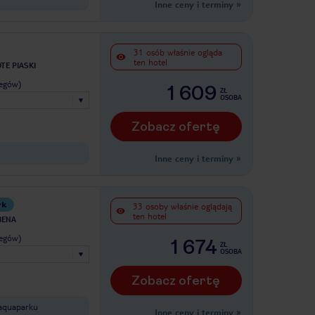
Inne ceny i terminy
»
31 osób właśnie ogląda
ten hotel
TE PIASKI
legów)
1 609
ZŁ
OSOBA
Zobacz ofertę
Inne ceny i terminy
»
rk
33 osoby właśnie oglądają
ten hotel
BENA
legów)
1 674
ZŁ
OSOBA
Zobacz ofertę
aquaparku
Inne ceny i terminy
»