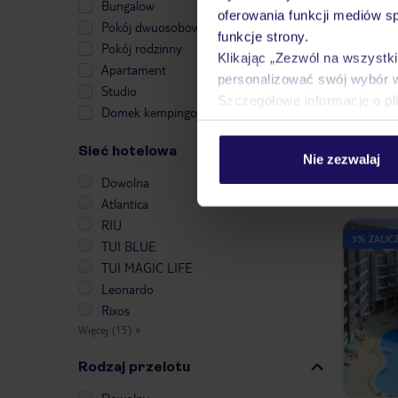
Bungalow
oferowania funkcji mediów s
Pokój dwuosobowy
funkcje strony.
BESTSELL
Pokój rodzinny
Klikając „Zezwól na wszystk
25% ZALIC
Apartament
personalizować swój wybór 
Studio
Szczegółowe informacje o pl
Domek kempingowy
Sieć hotelowa
Nie zezwalaj
Dowolna
Atlantica
RIU
5% ZALICZ
TUI BLUE
TUI MAGIC LIFE
Leonardo
Rixos
Więcej (15)
»
Rodzaj przelotu