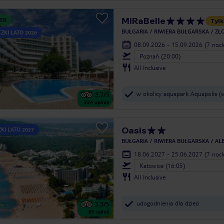
MiRaBelle
ER
Tylk
BUŁGARIA
RIWIERA BUŁGARSKA
ZŁO
ZKI LATO 2026
08.09.2026 - 15.09.2026
(7 noc
Poznań (20:00)
All Inclusive
w okolicy aquapark Aquapolis (w
3.7
/5
324
opinie
Oasis
KI LATO 2027
BUŁGARIA
RIWIERA BUŁGARSKA
AL
18.06.2027 - 25.06.2027
(7 noc
Katowice (16:05)
All Inclusive
udogodnienia dla dzieci
3.3
/5
85
opinii