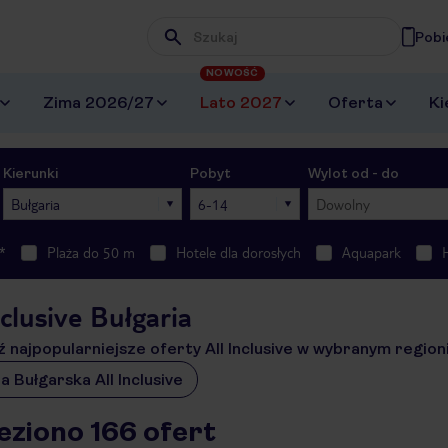
Pobi
Wpisz frazę, której szukasz
NOWOŚĆ
Zima 2026/27
Lato 2027
Oferta
Ki
Kierunki
Pobyt
Wylot od - do
Bułgaria
6-14
Dowolny
*
Plaża do 50 m
Hotele dla dorosłych
Aquapark
nclusive Bułgaria
 najpopularniejsze oferty All Inclusive w wybranym region
a Bułgarska All Inclusive
eziono 166 ofert