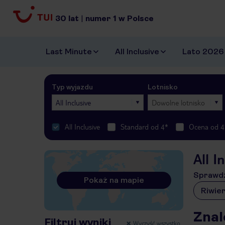
30
lat
|
numer
1
w Polsce
Last Minute
All Inclusive
Lato 2026
Typ wyjazdu
Lotnisko
All Inclusive
Dowolne lotnisko
All Inclusive
Standard od 4*
Ocena od 4
All I
Sprawdź
Pokaż na mapie
Riwier
Znal
Filtruj wyniki
Wyczyść wszystko