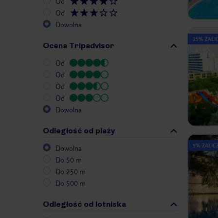
Od
Od
Dowolna
25% ZALIC
Ocena Tripadvisor
Od
Od
Od
Od
Dowolna
Odległość od plaży
5% ZALICZ
Dowolna
Do 50 m
Do 250 m
Do 500 m
Odległość od lotniska