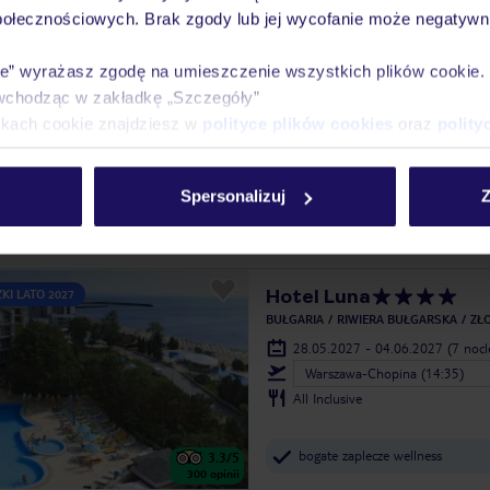
połecznościowych. Brak zgody lub jej wycofanie może negatywni
Hotel Dunav
ER
T
ie” wyrażasz zgodę na umieszczenie wszystkich plików cookie
BUŁGARIA
RIWIERA BUŁGARSKA
SŁ
ZKI LATO 2026
wchodząc w zakładkę „Szczegóły”
04.09.2026 - 11.09.2026
(7 noc
ikach cookie znajdziesz w
polityce plików cookies
oraz
polity
Gdańsk (02:05)
All Inclusive
Spersonalizuj
Z
udogodnienia dla rodzin
3.7
/5
288
opinii
Hotel Luna
KI LATO 2027
BUŁGARIA
RIWIERA BUŁGARSKA
ZŁO
28.05.2027 - 04.06.2027
(7 noc
Warszawa-Chopina (14:35)
All Inclusive
bogate zaplecze wellness
3.3
/5
300
opinii