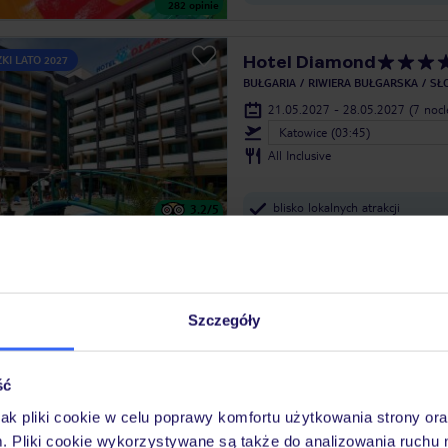
282
opinie
Hotel Diamond
KI LATO 2027
BUŁGARIA
RIWIERA BUŁGARSKA
SŁ
21.05.2027 - 28.05.2027
(7 noc
Katowice (03:45)
All Inclusive
blisko lokalnych atrakcji
3.2
/5
1150
opinii
Hotel Koral
KI LATO 2027
BUŁGARIA
RIWIERA BUŁGARSKA
ŚW
Szczegóły
21.05.2027 - 28.05.2027
(7 noc
Katowice (16:05)
All Inclusive
ść
jak pliki cookie w celu poprawy komfortu użytkowania strony or
udogodnienia dla rodzin z dzieć
3.4
/5
m. Pliki cookie wykorzystywane są także do analizowania ruchu 
179
opinii