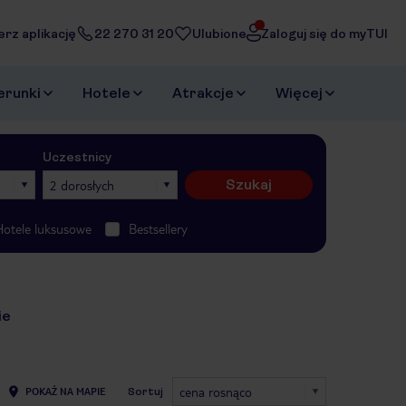
erz aplikację
22 270 31 20
Ulubione
Zaloguj się do myTUI
erunki
Hotele
Atrakcje
Więcej
Uczestnicy
Szukaj
2 dorosłych
Hotele luksusowe
Bestsellery
ie
cena rosnąco
POKAŻ NA MAPIE
Sortuj