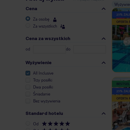
Wyżywie
Cena
25% ZALI
Za osobę
OFERTA
Za wszystkich
Cena za wszystkich
od
do
Wyżywienie
All Inclusive
Trzy posiłki
BESTSEL
Dwa posiłki
25% ZALI
Śniadanie
OFERTA
Bez wyżywienia
Standard hotelu
Od