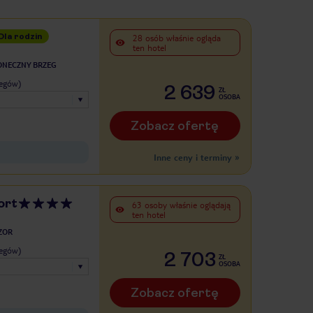
Dla rodzin
28 osób właśnie ogląda
ten hotel
ONECZNY BRZEG
legów)
2 639
ZŁ
OSOBA
Zobacz ofertę
Inne ceny i terminy
»
ort
63 osoby właśnie oglądają
ten hotel
ZOR
legów)
2 703
ZŁ
OSOBA
Zobacz ofertę