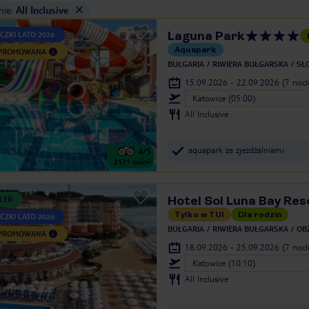
nie
:
All Inclusive
Laguna Park
CZKI LATO 2026
Aquapark
 PROMOWANA
BUŁGARIA
RIWIERA BUŁGARSKA
SŁ
15.09.2026 - 22.09.2026
(7 noc
Katowice (05:00)
All Inclusive
aquapark ze zjeżdżalniami
4
/5
2171
opinii
Hotel Sol Luna Bay Res
LER
Tylko w TUI
Dla rodzin
CZKI LATO 2026
BUŁGARIA
RIWIERA BUŁGARSKA
OB
 PROMOWANA
18.09.2026 - 25.09.2026
(7 noc
Katowice (10:10)
All Inclusive