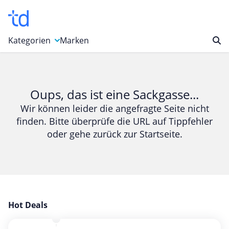
Kategorien
Marken
Auto, Motorrad & Werkzeuge
Blumen & Geschenke
Oups, das ist eine Sackgasse...
Bücher & Magazine
Wir können leider die angefragte Seite nicht
finden. Bitte überprüfe die URL auf Tippfehler
Computer & Elektronik
oder gehe zurück zur Startseite.
Entertainment & Media
Essen & Trinken
Foto, Druck & Büro
Gaming & Spielzeug
Garten, Haushalt & Tiere
Hot Deals
Gesundheit & Beauty