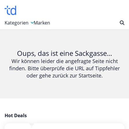
Kategorien
Marken
Auto, Motorrad & Werkzeuge
Blumen & Geschenke
Oups, das ist eine Sackgasse...
Bücher & Magazine
Wir können leider die angefragte Seite nicht
finden. Bitte überprüfe die URL auf Tippfehler
Computer & Elektronik
oder gehe zurück zur Startseite.
Entertainment & Media
Essen & Trinken
Foto, Druck & Büro
Gaming & Spielzeug
Garten, Haushalt & Tiere
Hot Deals
Gesundheit & Beauty