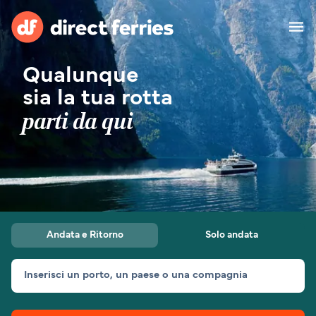
Qualunque
Operatori Navali
sia la tua rotta
parti da qui
Destinazioni
Offerte Speciali
Prenotazione traghetti
Cerca rotta e porto
Andata e Ritorno
Solo andata
Traghetti Merci
Traghetti
Esplora le destinazioni
Alloggi
Tutte le rotte e i porti
Da Ancona per Spalato
Inserisci un porto, un paese o una compagnia
Da Corralejo per Playa
Da Bari per Durazzo
Italia
Africa
Asia
Blanca