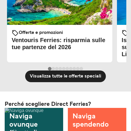
Offerte e promozioni
O
Ventouris Ferries: risparmia sulle
Iso
tue partenze del 2026
sul
Lin
Visualizza tutte le offerte speciali
Perché scegliere Direct Ferries?
Naviga
Naviga
ovunque
spendendo