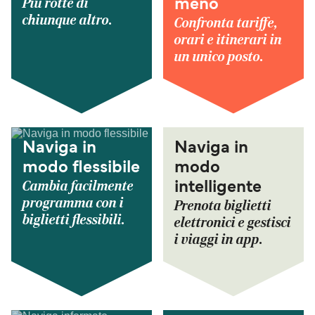
Più rotte di
meno
chiunque altro.
Confronta tariffe,
orari e itinerari in
un unico posto.
Naviga in
Naviga in
modo flessibile
modo
Cambia facilmente
intelligente
programma con i
Prenota biglietti
biglietti flessibili.
elettronici e gestisci
i viaggi in app.