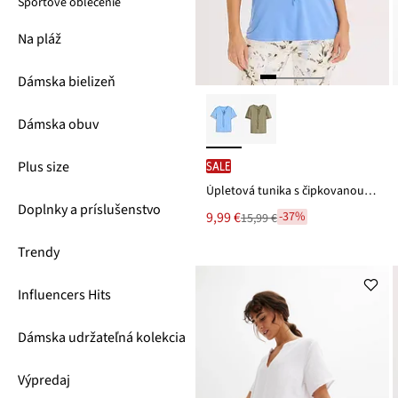
Športové oblečenie
Na pláž
Dámska bielizeň
Dámska obuv
Plus size
SALE
Úpletová tunika s čipkovanou stuhou
Doplnky a príslušenstvo
Nová
9,99 €
-37%
15,99 €
Zľava
cena
z
je
Trendy
ceny
15,99 €
Influencers Hits
Dámska udržateľná kolekcia
Výpredaj