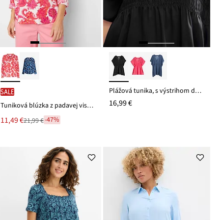
Plážová tunika, s výstrihom do V, transparentná
SALE
16,99 €
Tuniková blúzka z padavej viskózy
Nová
11,49 €
-47%
21,99 €
Zľava
cena
z
je
ceny
21,99 €