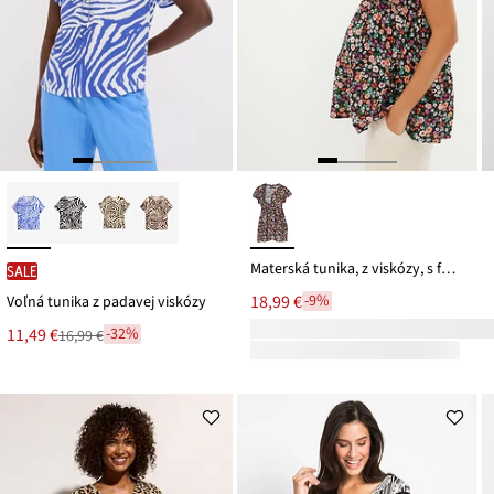
Materská tunika, z viskózy, s funkciou na dojčenie
SALE
18,99 €
-9%
Voľná tunika z padavej viskózy
Nová
11,49 €
-32%
16,99 €
Zľava
cena
z
je
ceny
16,99 €