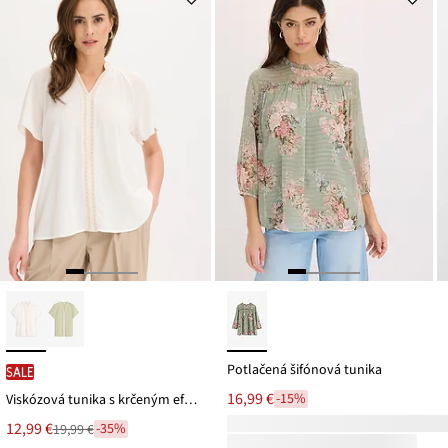
Potlačená šifónová tunika
SALE
16,99 €
-15%
Viskózová tunika s krčeným efektom
Nová
12,99 €
-35%
19,99 €
Zľava
cena