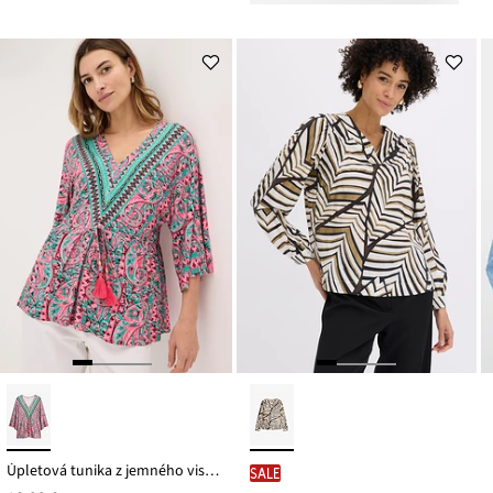
z
je
ceny
19,99 €
Úpletová tunika z jemného viskózového mixu
SALE