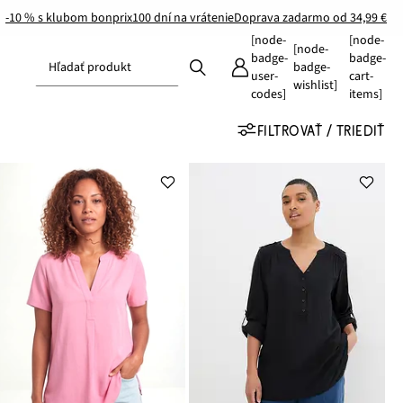
-10 % s klubom bonprix
100 dní na vrátenie
Doprava zadarmo od 34,99 €
[node-
[node-
[node-
badge-
badge-
Hľadať produkt
badge-
user-
cart-
wishlist]
codes]
items]
FILTROVAŤ / TRIEDIŤ