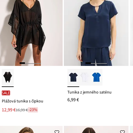
Tunika z jemného saténu
SALE
6,99 €
Plážová tunika s čipkou
Nová
12,99 €
-23%
16,99 €
Zľava
cena
z
je
ceny
16,99 €