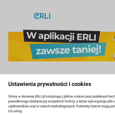
Ustawienia prywatności i cookies
Dom i Ogród
Elektronika
Budowa i Remont
Komputery
Strony w domenie ERLI.pl korzystają z plików cookie (oraz podobnych tech
Ściany i elewacje
Komputery stacjonarne
prawidłowego działania jej wszystkich funkcji, a także wykorzystuje pli
Elementy elektryczne
Laptopy
użytkowników oraz w celach marketingowych. Podmioty trzecie mogą poł
ich usług.
Łazienka i toaleta
Części do laptopów