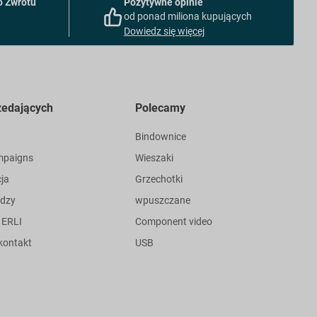
 Zwrotu
Pozytywne opinie
od ponad miliona kupujących
Dowiedz się więcej
zedających
Polecamy
Bindownice
mpaigns
Wieszaki
cja
Grzechotki
edzy
wpuszczane
 ERLI
Component video
kontakt
USB