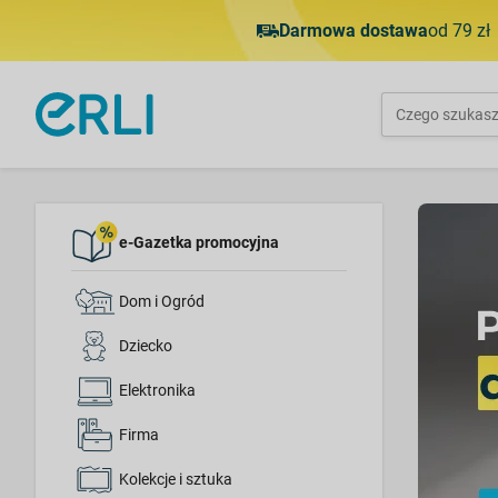
Darmowa dostawa
od 79 zł
e-Gazetka promocyjna
Dom i Ogród
Dziecko
Elektronika
Firma
Kolekcje i sztuka