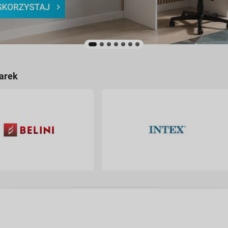
1
2
3
4
5
6
7
arek