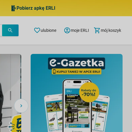
Pobierz apkę ERLI
ulubione
moje ERLI
mój koszyk