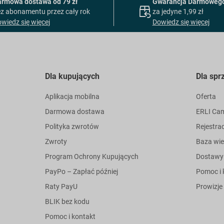
armowa dostawa od 79 zł
Gwarancja Darmowego
z abonamentu przez cały rok
za jedyne 1,99 zł
wiedz się więcej
Dowiedz się więcej
Dla kupujących
Dla spr
Aplikacja mobilna
Oferta
Darmowa dostawa
ERLI Ca
Polityka zwrotów
Rejestra
Zwroty
Baza wi
Program Ochrony Kupujących
Dostawy
PayPo – Zapłać później
Pomoc i 
Raty PayU
Prowizje
BLIK bez kodu
Pomoc i kontakt