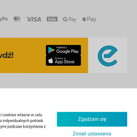
Supermarket
Zdrowie
Produkty spożywcze
Higiena jamy ustnej
iki cookies własne w celu
Herbata i napary
Pasty do zębów
Zgadzam się
do indywidualnych potrzeb
Kawa
Płyny do płukania ust
ymi podczas korzystania z
Zmień ustawienia
Produkty sypkie
Szczoteczki do zębów