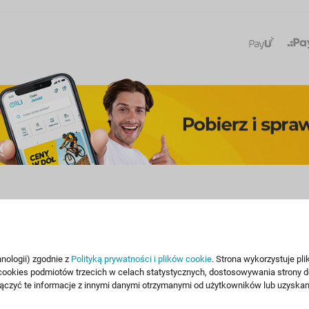
Kultura i rozrywka
Motoryzacja
Filmy
Akcesoria samochodowe
nologii) zgodnie z
Polityką prywatności i plików cookie
. Strona wykorzystuje pl
Gadżety filmowe
Żarówki samochodowe
ki cookies podmiotów trzecich w celach statystycznych, dostosowywania strony 
Filmy na Blu-ray
Pióra wycieraczek
ączyć te informacje z innymi danymi otrzymanymi od użytkowników lub uzyskan
Filmy na DVD
Dywaniki samochodowe