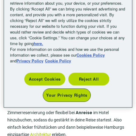
retrieve information about you, your device, or your preferences.
By clicking “Accept All” we can bring you relevant advertising and
content, and provide you with a more personalized visit. By
clicking “Reject All” we will only utilize the cookies strictly
necessary for our website to function during your visit. If you
would rather review and decide which types of cookies we can
use, click “Cookie Settings.” You can change your choices at any
time by going
here.
Neben den üblichen Doppel- und Einzelzimmern bieten dir unsere
For more information on cookies and how we use the personal
information we collect, please see our
Cookies Policy
Hotels in Deutschland auch Familienzimmer, in denen Groß und
and
Privacy Policy
Cookie Policy
Klein gemeinsam übernachten können. Sogar Haustiere darfst
du mitbringen. Wie wäre es also beispielsweise mit einem
spontanen Familientrip nach
Hamburg Harburg
oder
Hamburg
Accept Cookies
Reject All
City Ost
?
Your Privacy Rights
Am Frühstücksbuffet kann sich jeder nach Herzenslust
bedienen. Dieser Service lässt sich gleich bei der
Anreise
Zimmerreservierung oder flexibel bei
im Hotel
hinzubuchen, sodass du gestärkt in deine Reise startest. Also
einfach lecker frühstücken und dann beispielsweise Hamburgs
einzigartige
Architektur
erleben.