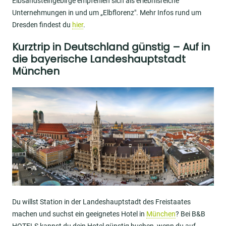
Elbsandsteingebirge empfehlen sich als erlebnisreiche
Unternehmungen in und um „Elbflorenz". Mehr Infos rund um
Dresden findest du
hier
.
Kurztrip in Deutschland günstig – Auf in
die bayerische Landeshauptstadt
München
Image
Du willst Station in der Landeshauptstadt des Freistaates
machen und suchst ein geeignetes Hotel in
München
? Bei B&B
HOTELS kannst du dein Hotel günstig buchen, wenn du auf