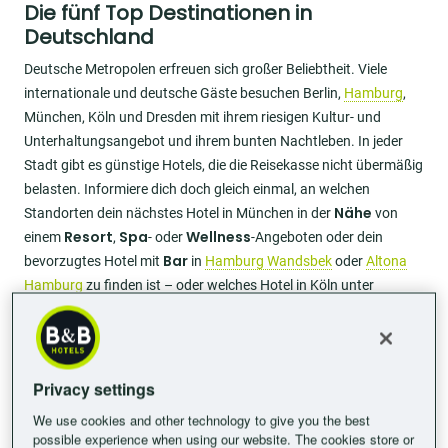
Die fünf Top Destinationen in
Deutschland
Deutsche Metropolen erfreuen sich großer Beliebtheit. Viele
internationale und deutsche Gäste besuchen Berlin,
Hamburg
,
München, Köln und Dresden mit ihrem riesigen Kultur- und
Unterhaltungsangebot und ihrem bunten Nachtleben.
In jeder
Stadt gibt es günstige Hotels, die die Reisekasse nicht übermäßig
belasten. Informiere dich doch gleich einmal, an welchen
Nähe
Standorten dein nächstes Hotel in München in der
von
Resort
Spa
Wellness
einem
,
- oder
-Angeboten oder dein
Bar
bevorzugtes Hotel mit
in
Hamburg Wandsbek
oder
Altona
Hamburg
zu finden ist – oder welches Hotel in Köln unter
beliebtesten
unseren Hotels in Deutschland zu den
zählt.
Familienurlaub in Deutschland
organisieren
Privacy settings
We use cookies and other technology to give you the best
Image
possible experience when using our website. The cookies store or