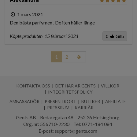
1 mars 2021
Den bästa parfymen . Doften håller länge
Köpte produkten
15 februari 2021
0
Gilla
1
2
KONTAKTA OSS
DET HÄR ÄR GENTS
VILLKOR
INTEGRITETSPOLICY
AMBASSADÖR
PRESENTKORT
BUTIKER
AFFILIATE
PRESSRUM
KARRIÄR
Gents AB
Redaregatan 48
252 36 Helsingborg
Org. nr: 556710-2230
Tel:
0771-184 084
E-post:
support@gents.com