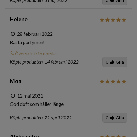
0
Gilla
Helene
28 februari 2022
Bästa parfymen!
translate
Översatt från norska
Köpte produkten
14 februari 2022
0
Gilla
Moa
12 maj 2021
God doft som håller länge
Köpte produkten
21 april 2021
0
Gilla
Aleksandra