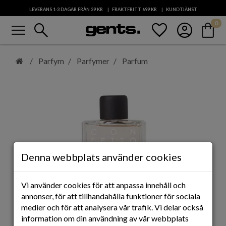
LEVERANS 1-3 DAGAR FRÅN 29 KR
FRAKTFRITT 699
KR
KUNDTJÄNST
menu
search
favorite
account_circle
shopping_bag
0
Hoppa
till
Parfym
Parfymer
Parfum
huvudinnehåll
Denna webbplats använder cookies
Vi använder cookies för att anpassa innehåll och
annonser, för att tillhandahålla funktioner för sociala
medier och för att analysera vår trafik. Vi delar också
information om din användning av vår webbplats