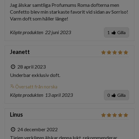
Jag älskar samtliga Profumums Roma dofterna men 
Confetto blev min starkaste favorit vid sidan av Sorriso! 
Varm doft som håller länge! 
Köpte produkten
22 juni 2023
1
Gilla
Jeanett
28 april 2023
Underbar exklusiv doft.
translate
Översatt från norska
Köpte produkten
13 april 2023
0
Gilla
Linus
24 december 2022
Tjejen verkligen älskar denna lukt, rekommenderar 