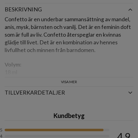
BESKRIVNING
Confetto är en underbar sammansättning av mandel,
anis, mysk, bärnsten och vanilj. Det är en feminin doft
som är full av liv. Confetto återspeglar en kvinnas
glädje till livet. Det är en kombination av hennes
livfullhet och minnen från barndomen.
Volym:
18 ml
100 ml
VISA MER
TILLVERKARDETALJER
Profumum Roma Confetto sample
Kundbetyg
5
4,9
4