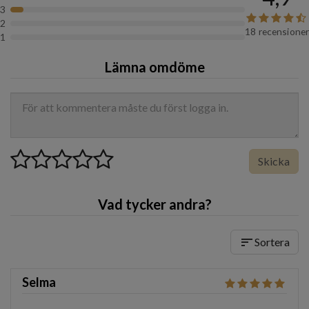
3
2
18 recensioner
1
Lämna omdöme
Skicka
Vad tycker andra?
sort
Sortera
Selma