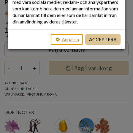
PROFUMUM ROMA CONFETTO PARFUM
med våra sociala medier, reklam- och analyspartners
som kan kombinera den med annan information som
18
du har lämnat till dem eller som de har samlat in från
din användning av deras tjänster.
FRÅN
1 269
kr
Inkl. moms
Anpassa
ACCEPTERA
Välj alternativ
keyboard_arrow_down
Quantity
-
+
shopping_bag
Lägg i varukorg
ART. NR.
9439
ONLINE
I LAGER
VARUMÄRKE
PROFUMUM ROMA
DOFTNOTER