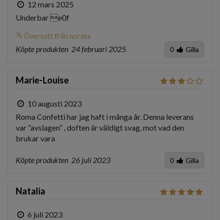
12 mars 2025
Underbar e0f
translate
Översatt från norska
Köpte produkten
24 februari 2025
0
Gilla
Marie-Louise
10 augusti 2023
Roma Confetti har jag haft i många år. Denna leverans 
var ”avslagen” , doften är väldigt svag, mot vad den 
brukar vara 
Köpte produkten
26 juli 2023
0
Gilla
Natalia
6 juli 2023