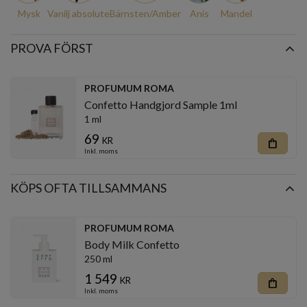
Mysk
Vanilj absolute
Bärnsten/Amber
Anis
Mandel
PROVA FÖRST
PROFUMUM ROMA
Confetto Handgjord Sample 1ml
1 ml
69
kr
shopping_bag
Inkl. moms
KÖPS OFTA TILLSAMMANS
PROFUMUM ROMA
Body Milk Confetto
250 ml
1 549
kr
shopping_bag
Inkl. moms