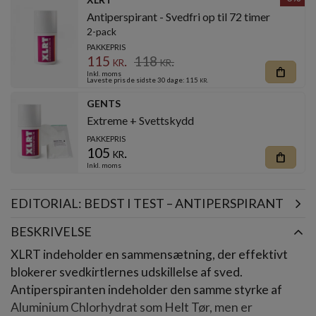
Antiperspirant - Svedfri op til 72 timer
2-pack
PAKKEPRIS
115
kr.
118
kr.
shopping_bag
Inkl. moms
Laveste pris de sidste 30 dage: 115
kr.
GENTS
Extreme + Svettskydd
PAKKEPRIS
105
kr.
shopping_bag
Inkl. moms
EDITORIAL: BEDST I TEST – ANTIPERSPIRANT
BESKRIVELSE
XLRT indeholder en sammensætning, der effektivt
blokerer svedkirtlernes udskillelse af sved.
Antiperspiranten indeholder den samme styrke af
Aluminium Chlorhydrat som Helt Tør, men er