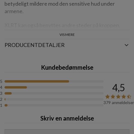
betydeligt mildere mod den sensitive hud under
armene.
XLRT kan også benyttes andre steder på kroppen,
som ikke udsættes for sollys.
VIS MERE
PRODUCENTDETALJER
Volumen:
50 ml.
Sveder du meget? Læs mere
her
.
Kundebedømmelse
5
4,5
4
3
2
379 anmeldelser
1
Skriv en anmeldelse