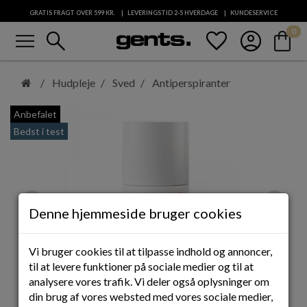
GRATIS FRAGT OVER 599
KR.
LEVERINGSTID 2-5 HVERDAGE
KUNDESERVICE
menu
search
favorite
account_circle
shopping_bag
0
Spring
til
Hudpleje
Sved
Antiperspiranter
hovedindhold
Anbefalet
Bedst i test
Denne hjemmeside bruger cookies
Vi bruger cookies til at tilpasse indhold og annoncer,
til at levere funktioner på sociale medier og til at
analysere vores trafik. Vi deler også oplysninger om
din brug af vores websted med vores sociale medier,