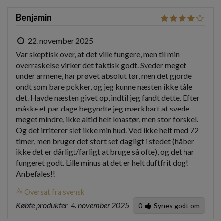
Benjamin
22. november 2025
Var skeptisk over, at det ville fungere, men til min 
overraskelse virker det faktisk godt. Sveder meget 
under armene, har prøvet absolut tør, men det gjorde 
ondt som bare pokker, og jeg kunne næsten ikke tåle 
det. Havde næsten givet op, indtil jeg fandt dette. Efter 
måske et par dage begyndte jeg mærkbart at svede 
meget mindre, ikke altid helt knastør, men stor forskel. 
Og det irriterer slet ikke min hud. Ved ikke helt med 72 
timer, men bruger det stort set dagligt i stedet (håber 
ikke det er dårligt/farligt at bruge så ofte), og det har 
fungeret godt. Lille minus at det er helt duftfrit dog! 
Anbefales!!
translate
Oversat fra svensk
Købte produkter
4. november 2025
0
Synes godt om