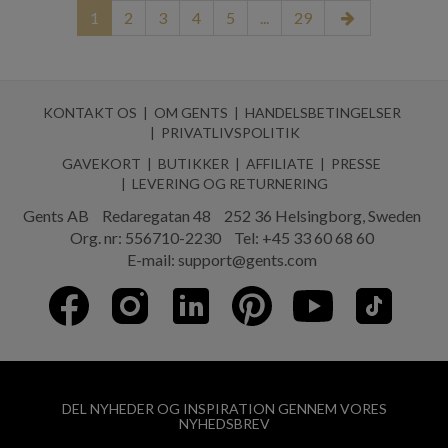
1
2
3
4
5
...
29
KONTAKT OS
OM GENTS
HANDELSBETINGELSER
PRIVATLIVSPOLITIK
GAVEKORT
BUTIKKER
AFFILIATE
PRESSE
LEVERING OG RETURNERING
Gents AB
Redaregatan 48
252 36 Helsingborg, Sweden
Org. nr: 556710-2230
Tel:
+45 33 60 68 60
E-mail:
support@gents.com
DEL NYHEDER OG INSPIRATION GENNEM VORES
NYHEDSBREV