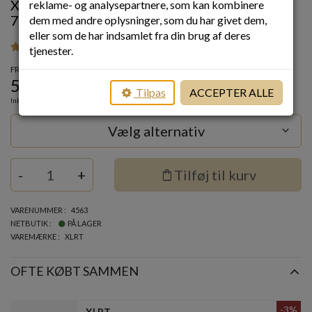
XLRT ANTIPERSPIRANT - SVEDFRI OP TIL
reklame- og analysepartnere, som kan kombinere
72 TIMER
dem med andre oplysninger, som du har givet dem,
eller som de har indsamlet fra din brug af deres
379
tjenester.
FRA
59
kr.
Tilpas
ACCEPTER ALLE
Inkl. moms
Vælg alternativ
keyboard_arrow_down
Quantity
-
+
shopping_bag
Tilføj til kurv
VARENUMMER
4563
NETBUTIK
PÅ LAGER
VAREMÆRKE
XLRT
OFTE KØBT SAMMEN
-3%
XLRT