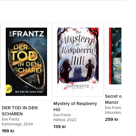
Secret of Helm
Manor
Mystery of Raspberry
DER TOD IN DEN
Eva Frantz
Hill
Inbunden
, 2023
SCHÄREN
Eva Frantz
259 kr
Eva Frantz
Häftad
, 2022
Kartonnage
, 2024
139 kr
199 kr