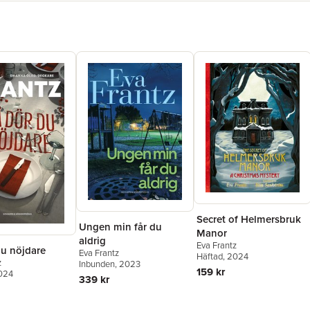
Secret of Helmersbruk
Ungen min får du
Manor
aldrig
Eva Frantz
du nöjdare
Eva Frantz
Häftad
, 2024
z
Inbunden
, 2023
159 kr
2024
339 kr