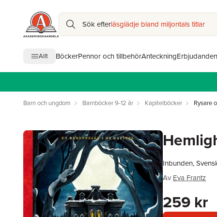
Sök efter
läsglädje bland miljontals titlar
Böcker
Pennor och tillbehör
Anteckning
Erbjudande
Allt
Barn och ungdom
Barnböcker 9-12 år
Kapitelböcker
Rysare o
Hemligh
Inbunden, Svens
Av
Eva Frantz
259 kr