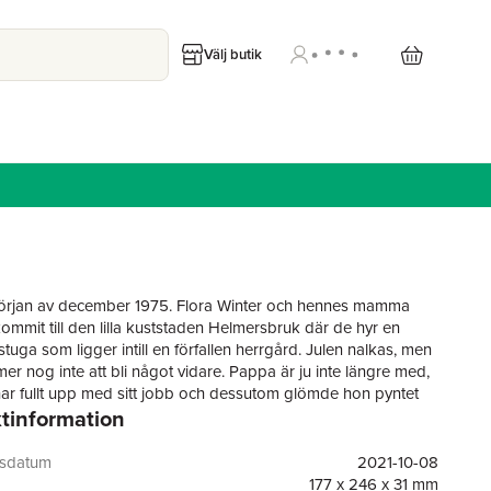
Välj butik
början av december 1975. Flora Winter och hennes mamma
kommit till den lilla kuststaden Helmersbruk där de hyr en
tuga som ligger intill en förfallen herrgård. Julen nalkas, men
r nog inte att bli något vidare. Pappa är ju inte längre med,
 fullt upp med sitt jobb och dessutom glömde hon pyntet
tinformation
mma jobbar vid skrivmaskinen bekantar sig Flora med
en. Hon lär känna den snälle med allvarlige farbror Fridolf
gsdatum
2021-10-08
å ägorna. En mystisk pojke dyker upp och försvinner innan
177 x 246 x 31 mm