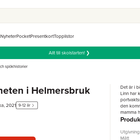
n
Nyheter
Pocket
Presentkort
Topplistor
Allt till skolstarten! ❯
ch spökhistorier
eten i Helmersbruk
Det är i 
Linn har 
portvaktss
ka, 2021
9-12 år
den komme
mamma har
Produk
hemma.
Medan ma
omgivning
Utgivnin
som bor p
Mått