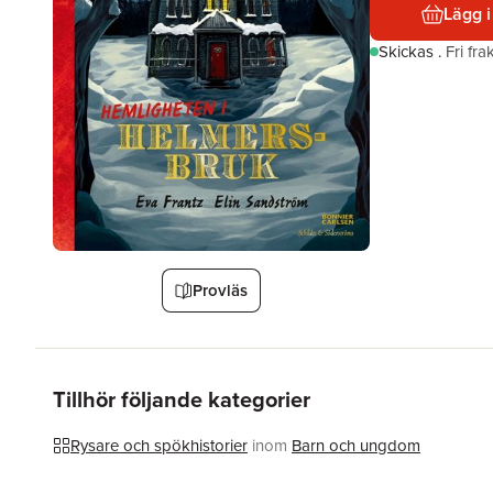
Lägg i
Skickas
.
Fri fr
Provläs
Tillhör följande kategorier
Rysare och spökhistorier
inom
Barn och ungdom