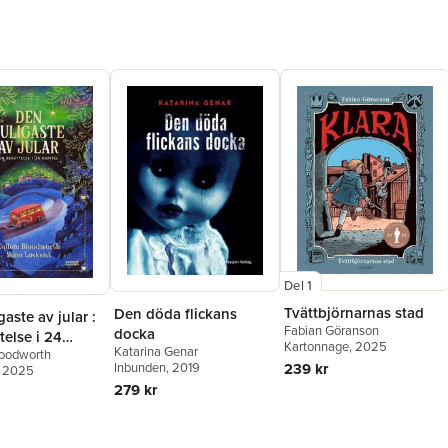
Del 1
Tvättbjörnarnas stad
Den döda flickans
gaste av jular :
Fabian Göranson
docka
telse i 24
Kartonnage
, 2025
Katarina Genar
loodworth
239 kr
Inbunden
, 2019
, 2025
279 kr