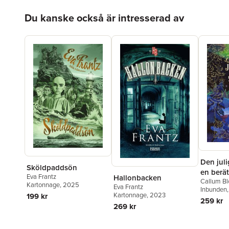
Hoppa över listan
Du kanske också är intresserad av
Den juli
Sköldpaddsön
en berät
Eva Frantz
Hallonbacken
Callum B
kapitel
Kartonnage
, 2025
Eva Frantz
Inbunden
Kartonnage
, 2023
199 kr
259 kr
269 kr