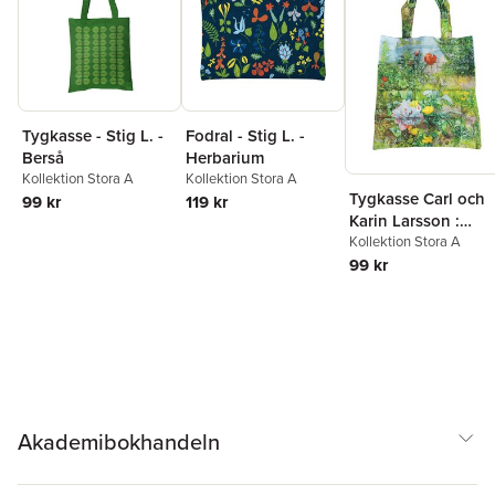
Tygkasse - Stig L. -
Fodral - Stig L. -
Berså
Herbarium
Kollektion Stora A
Kollektion Stora A
Tygkasse Carl och
99 kr
119 kr
Karin Larsson :
Sommar i Sundbor
Kollektion Stora A
99 kr
Akademibokhandeln