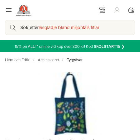
Sök efter
läsglädje bland miljontals titlar
15% på ALLT* online vid köp över 300 kr! Kod
SKOLSTART15
❯
Hem och Fritid
Accessoarer
Tygpåsar