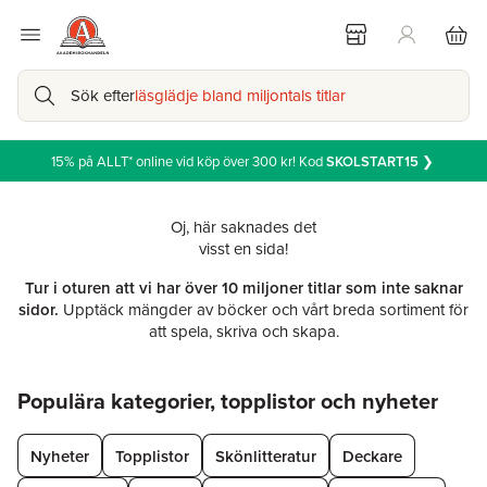
Sök efter
läsglädje bland miljontals titlar
15% på ALLT* online vid köp över 300 kr! Kod
SKOLSTART15
❯
Oj, här saknades det
visst en sida!
Tur i oturen att vi har över 10 miljoner titlar som inte saknar
sidor.
Upptäck mängder av böcker och vårt breda sortiment för
att spela, skriva och skapa.
Hoppa över listan
Populära kategorier, topplistor och nyheter
Nyheter
Topplistor
Skönlitteratur
Deckare