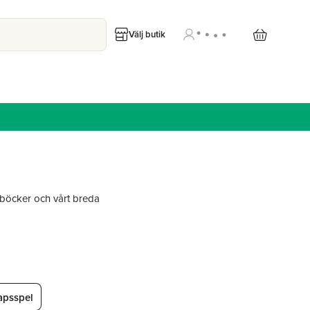
Välj butik
öcker och vårt breda
apsspel