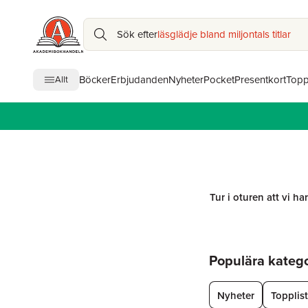
Sök efter
läsglädje bland miljontals titlar
Böcker
Erbjudanden
Nyheter
Pocket
Presentkort
Topp
Allt
Tur i oturen att vi ha
Hoppa över listan
Populära kategor
Nyheter
Topplis