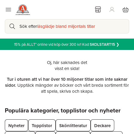
Sök efter
läsglädje bland miljontals titlar
15% på ALLT* online vid köp över 300 kr! Kod
SKOLSTART15
❯
Oj, här saknades det
visst en sida!
Tur i oturen att vi har över 10 miljoner titlar som inte saknar
sidor.
Upptäck mängder av böcker och vårt breda sortiment för
att spela, skriva och skapa.
Hoppa över listan
Populära kategorier, topplistor och nyheter
Nyheter
Topplistor
Skönlitteratur
Deckare