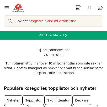
Sök efter
läsglädje bland miljontals titlar
Allt till skolstarten! ❯
Oj, här saknades det
visst en sida!
Tur i oturen att vi har över 10 miljoner titlar som inte saknar
sidor.
Upptäck mängder av böcker och vårt breda sortiment för
att spela, skriva och skapa.
Hoppa över listan
Populära kategorier, topplistor och nyheter
Nyheter
Topplistor
Skönlitteratur
Deckare