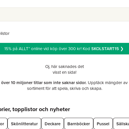
listor
15% på ALLT* online vid köp över 300 kr! Kod
SKOLSTART15
❯
Oj, här saknades det
visst en sida!
r över 10 miljoner titlar som inte saknar sidor.
Upptäck mängder av b
sortiment för att spela, skriva och skapa.
ier, topplistor och nyheter
tor
Skönlitteratur
Deckare
Barnböcker
Pussel
Sällsk