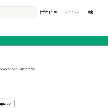
Välj butik
öcker och vårt breda
apsspel