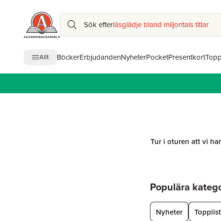
Sök efter
läsglädje bland miljontals titlar
Böcker
Erbjudanden
Nyheter
Pocket
Presentkort
Topp
Allt
Tur i oturen att vi ha
Hoppa över listan
Populära kategor
Nyheter
Topplis