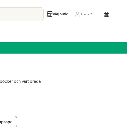
Välj butik
öcker och vårt breda
apsspel