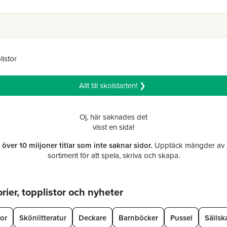
listor
Allt till skolstarten! ❯
Oj, här saknades det
visst en sida!
r över 10 miljoner titlar som inte saknar sidor.
Upptäck mängder av b
sortiment för att spela, skriva och skapa.
ier, topplistor och nyheter
tor
Skönlitteratur
Deckare
Barnböcker
Pussel
Sällsk