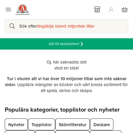
Sök efter
läsglädje bland miljontals titlar
Allt till skolstarten! ❯
Oj, här saknades det
visst en sida!
Tur i oturen att vi har över 10 miljoner titlar som inte saknar
sidor.
Upptäck mängder av böcker och vårt breda sortiment för
att spela, skriva och skapa.
Hoppa över listan
Populära kategorier, topplistor och nyheter
Nyheter
Topplistor
Skönlitteratur
Deckare