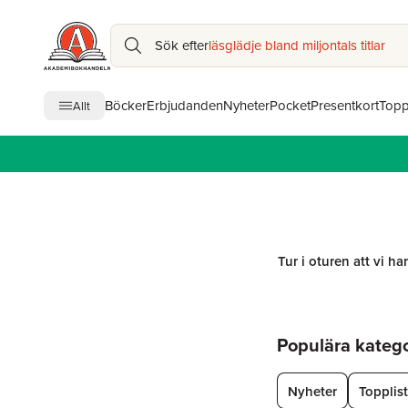
Sök efter
läsglädje bland miljontals titlar
Böcker
Erbjudanden
Nyheter
Pocket
Presentkort
Topp
Allt
Tur i oturen att vi ha
Hoppa över listan
Populära kategor
Nyheter
Topplis