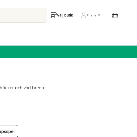
Välj butik
öcker och vårt breda
apsspel