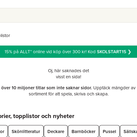
listor
15% på ALLT* online vid köp över 300 kr! Kod
SKOLSTART15
❯
Oj, här saknades det
visst en sida!
r över 10 miljoner titlar som inte saknar sidor.
Upptäck mängder av b
sortiment för att spela, skriva och skapa.
ier, topplistor och nyheter
tor
Skönlitteratur
Deckare
Barnböcker
Pussel
Sällsk