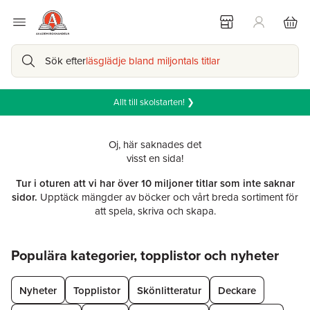
Sök efter
läsglädje bland miljontals titlar
Allt till skolstarten! ❯
Oj, här saknades det
visst en sida!
Tur i oturen att vi har över 10 miljoner titlar som inte saknar
sidor.
Upptäck mängder av böcker och vårt breda sortiment för
att spela, skriva och skapa.
Hoppa över listan
Populära kategorier, topplistor och nyheter
Nyheter
Topplistor
Skönlitteratur
Deckare