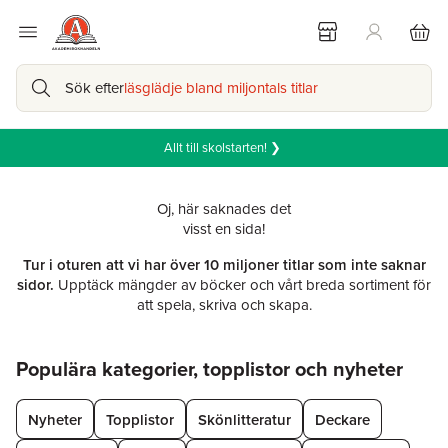
Sök efter
läsglädje bland miljontals titlar
Allt till skolstarten! ❯
Oj, här saknades det
visst en sida!
Tur i oturen att vi har över 10 miljoner titlar som inte saknar
sidor.
Upptäck mängder av böcker och vårt breda sortiment för
att spela, skriva och skapa.
Hoppa över listan
Populära kategorier, topplistor och nyheter
Nyheter
Topplistor
Skönlitteratur
Deckare