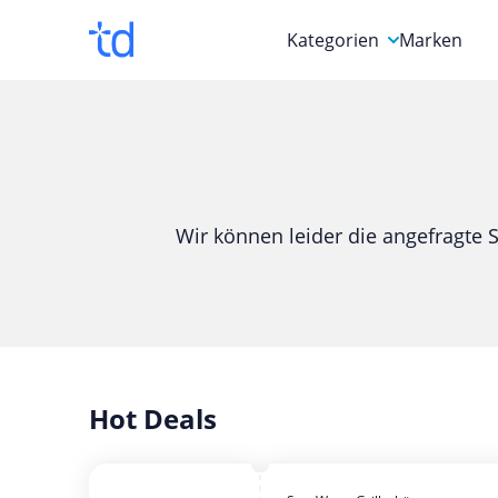
Kategorien
Marken
Auto, Motorrad & Werkz
Blumen & Geschenke
Bücher & Magazine
Wir können leider die angefragte S
Computer & Elektronik
Entertainment & Media
Essen & Trinken
Foto, Druck & Büro
Hot Deals