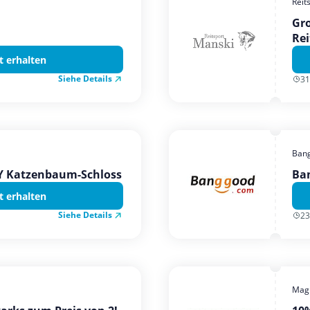
Reit
Gro
Rei
t erhalten
Siehe Details
31
Ban
TY Katzenbaum-Schloss
Ba
t erhalten
Siehe Details
23
Magi