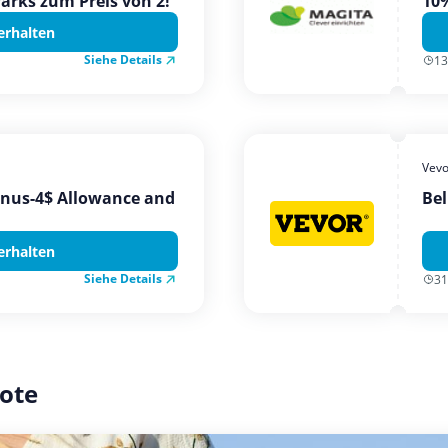
Parks zum Preis von 2!
10%
erhalten
Siehe Details
13
Vevo
onus-4$ Allowance and
Bel
erhalten
Siehe Details
31
ote