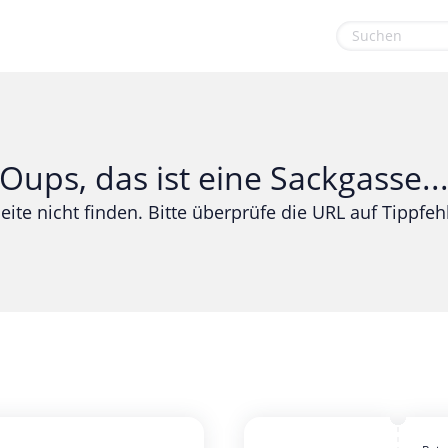
euge
Gaming & Spielzeug
Sport & Freizeit
Garten, Haushalt & Tiere
Urlaub & Reise
Oups, das ist eine Sackgasse..
Gesundheit & Beauty
eite nicht finden. Bitte überprüfe die URL auf Tippfehl
Mobilfunk & Internet
Mode & Accessoires
Shopping
Sonstiges