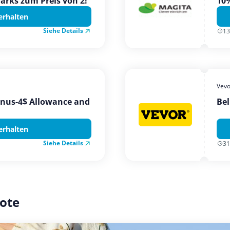
Parks zum Preis von 2!
10%
erhalten
Siehe Details
13
Vevo
onus-4$ Allowance and
Bel
erhalten
Siehe Details
31
ote