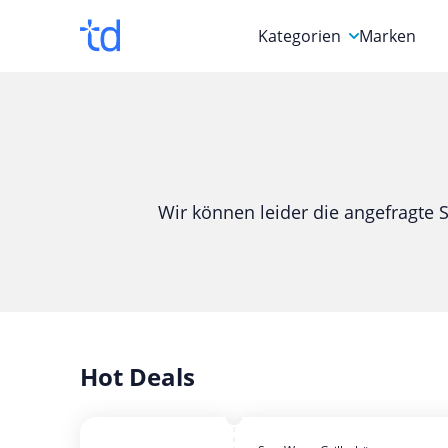
Kategorien
Marken
Auto, Motorrad & Werkz
Blumen & Geschenke
Bücher & Magazine
Wir können leider die angefragte S
Computer & Elektronik
Entertainment & Media
Essen & Trinken
Foto, Druck & Büro
Hot Deals