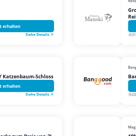
Reit
Gro
Rei
t erhalten
Siehe Details
31
Ban
TY Katzenbaum-Schloss
Ba
t erhalten
Siehe Details
20
Magi