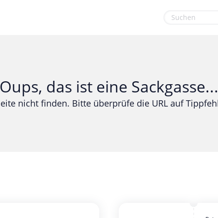
euge
Gaming & Spielzeug
Sport & Freizeit
Garten, Haushalt & Tiere
Urlaub & Reise
Oups, das ist eine Sackgasse..
Gesundheit & Beauty
eite nicht finden. Bitte überprüfe die URL auf Tippfehl
Mobilfunk & Internet
Mode & Accessoires
Shopping
Sonstiges