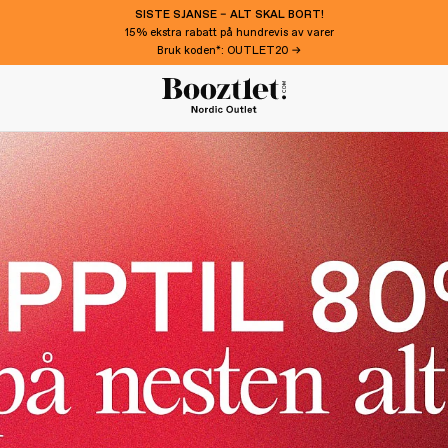
SISTE SJANSE – ALT SKAL BORT!
15% ekstra rabatt på hundrevis av varer
Bruk koden*: OUTLET20 →